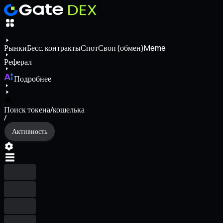
Рынки
Бесс. контракты
Спот
Своп (обмен)
Meme
Реферал
Подробнее
Поиск токена/кошелька
/
Активность