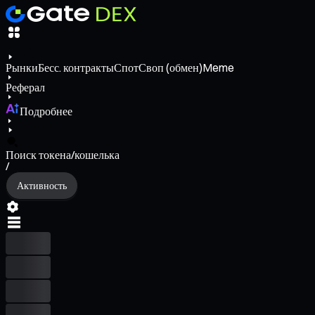
Рынки
Бесс. контракты
Спот
Своп (обмен)
Meme
Реферал
Подробнее
Поиск токена/кошелька
/
Активность