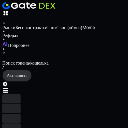
Рынки
Бесс. контракты
Спот
Своп (обмен)
Meme
Реферал
Подробнее
Поиск токена/кошелька
/
Активность