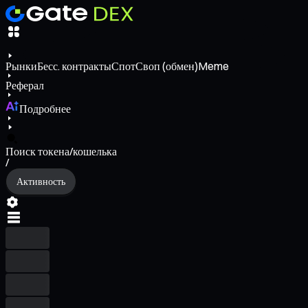
Рынки
Бесс. контракты
Спот
Своп (обмен)
Meme
Реферал
Подробнее
Поиск токена/кошелька
/
Активность