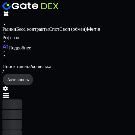
Рынки
Бесс. контракты
Спот
Своп (обмен)
Meme
Реферал
Подробнее
Поиск токена/кошелька
/
Активность