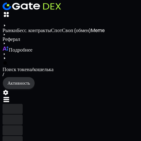
Рынки
Бесс. контракты
Спот
Своп (обмен)
Meme
Реферал
Подробнее
Поиск токена/кошелька
/
Активность