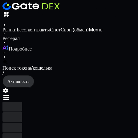
Рынки
Бесс. контракты
Спот
Своп (обмен)
Meme
Реферал
Подробнее
Поиск токена/кошелька
/
Активность