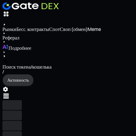
Рынки
Бесс. контракты
Спот
Своп (обмен)
Meme
Реферал
Подробнее
Поиск токена/кошелька
/
Активность