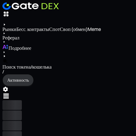
Рынки
Бесс. контракты
Спот
Своп (обмен)
Meme
Реферал
Подробнее
Поиск токена/кошелька
/
Активность