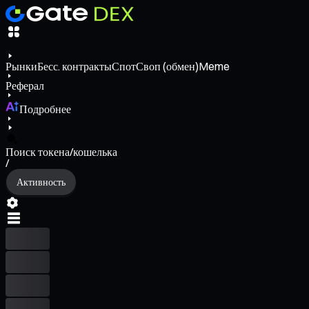
Рынки
Бесс. контракты
Спот
Своп (обмен)
Meme
Реферал
Подробнее
Поиск токена/кошелька
/
Активность