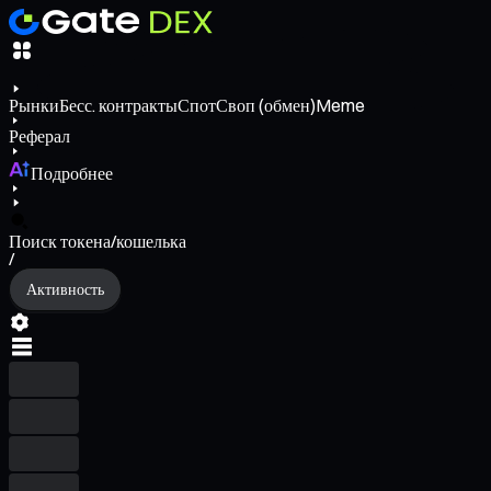
Рынки
Бесс. контракты
Спот
Своп (обмен)
Meme
Реферал
Подробнее
Поиск токена/кошелька
/
Активность