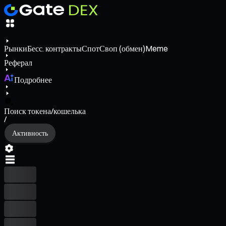
Рынки
Бесс. контракты
Спот
Своп (обмен)
Meme
Реферал
Подробнее
Поиск токена/кошелька
/
Активность