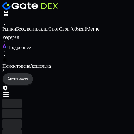
Рынки
Бесс. контракты
Спот
Своп (обмен)
Meme
Реферал
Подробнее
Поиск токена/кошелька
/
Активность