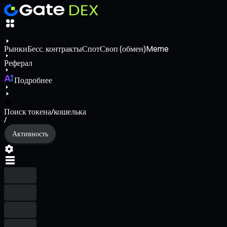
Рынки
Бесс. контракты
Спот
Своп (обмен)
Meme
Реферал
Подробнее
Поиск токена/кошелька
/
Активность