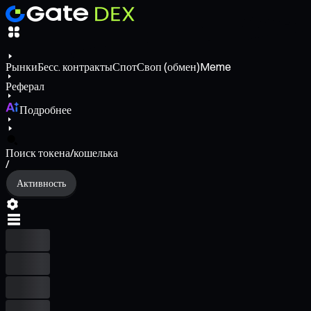
Рынки
Бесс. контракты
Спот
Своп (обмен)
Meme
Реферал
Подробнее
Поиск токена/кошелька
/
Активность