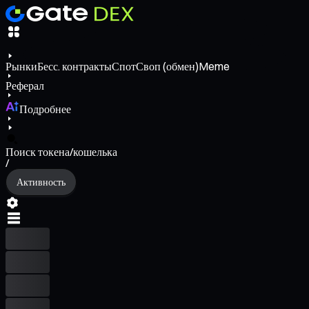
Рынки
Бесс. контракты
Спот
Своп (обмен)
Meme
Реферал
Подробнее
Поиск токена/кошелька
/
Активность