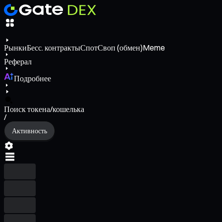
Рынки
Бесс. контракты
Спот
Своп (обмен)
Meme
Реферал
Подробнее
Поиск токена/кошелька
/
Активность