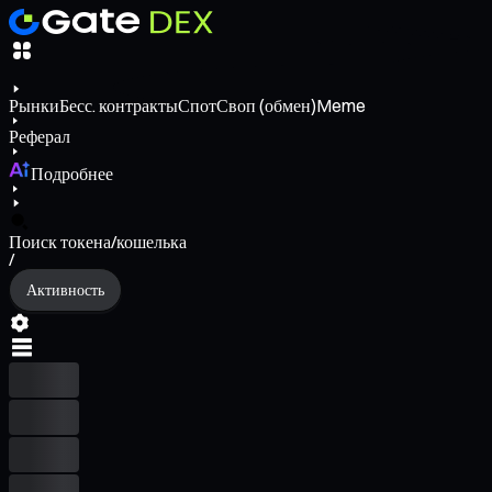
Рынки
Бесс. контракты
Спот
Своп (обмен)
Meme
Реферал
Подробнее
Поиск токена/кошелька
/
Активность