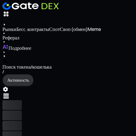
Рынки
Бесс. контракты
Спот
Своп (обмен)
Meme
Реферал
Подробнее
Поиск токена/кошелька
/
Активность