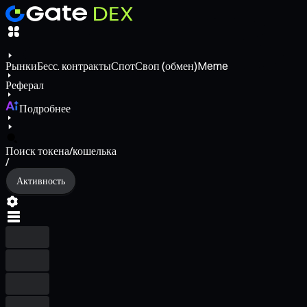
Рынки
Бесс. контракты
Спот
Своп (обмен)
Meme
Реферал
Подробнее
Поиск токена/кошелька
/
Активность