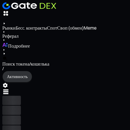
Рынки
Бесс. контракты
Спот
Своп (обмен)
Meme
Реферал
Подробнее
Поиск токена/кошелька
/
Активность