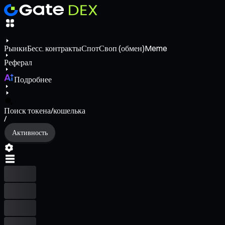
Рынки
Бесс. контракты
Спот
Своп (обмен)
Meme
Реферал
Подробнее
Поиск токена/кошелька
/
Активность