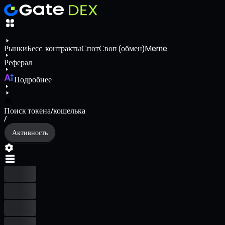
Рынки
Бесс. контракты
Спот
Своп (обмен)
Meme
Реферал
Подробнее
Поиск токена/кошелька
/
Активность