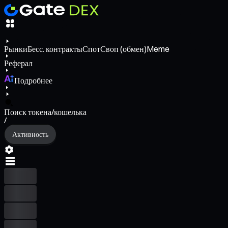
Рынки
Бесс. контракты
Спот
Своп (обмен)
Meme
Реферал
Подробнее
Поиск токена/кошелька
/
Активность