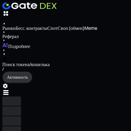
Рынки
Бесс. контракты
Спот
Своп (обмен)
Meme
Реферал
Подробнее
Поиск токена/кошелька
/
Активность