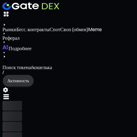
Рынки
Бесс. контракты
Спот
Своп (обмен)
Meme
Реферал
Подробнее
Поиск токена/кошелька
/
Активность