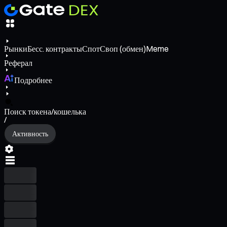
Рынки
Бесс. контракты
Спот
Своп (обмен)
Meme
Реферал
Подробнее
Поиск токена/кошелька
/
Активность