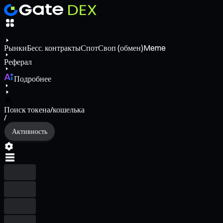
Рынки
Бесс. контракты
Спот
Своп (обмен)
Meme
Реферал
Подробнее
Поиск токена/кошелька
/
Активность