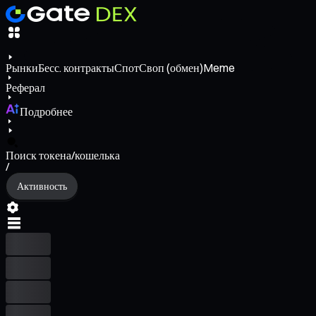
Рынки
Бесс. контракты
Спот
Своп (обмен)
Meme
Реферал
Подробнее
Поиск токена/кошелька
/
Активность