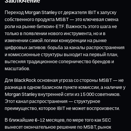
Заключение
Переход Morgan Stanley от держателя IBIT к запуску
собственного продукта MSBT — это ключевая смена
роли на рынке биткоин-ETF. Важность этого шага не
только в появлении нового инструмента, но и в
изменении самой логики конкуренции на рынке
цифровых активов: борьба за каналы распространения
и комиссионные структуры выходит на первый план,
вытесняя традиционное соперничество брендов и
масштабов.
Для BlackRock основная угроза со стороны MSBT — не
разница в одном базисном пункте комиссии, а наличие у
Morgan Stanley внутренней сети из 15 000 советников.
Этот канал распространения — структурное
преимущество, которое IBIT не может воспроизвести.
В ближайшие 6–12 месяцев, по мере того как SEC
вынесет окончательное решение по MSBT, рынок