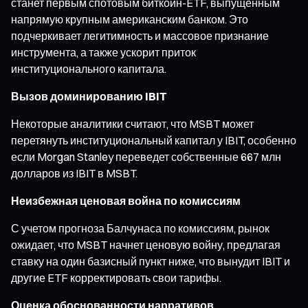
станет первым спотовым биткоин-ETF, выпущенным
напрямую крупным американским банком. Это
подчеркивает легитимность и массовое признание
инструмента, а также ускорит приток
институционального капитала.
Вызов доминированию IBIT
Некоторые аналитики считают, что MSBT может
перетянуть институциональный капитал у IBIT, особенно
если Morgan Stanley переведет собственные 667 млн
долларов из IBIT в MSBT.
Неизбежная ценовая война по комиссиям
С учетом прогноза Балчунаса по комиссиям, рынок
ожидает, что MSBT начнет ценовую войну, предлагая
ставку на один базисный пункт ниже, что вынудит IBIT и
другие ETF корректировать свои тарифы.
Оценка обоснованности нарративов