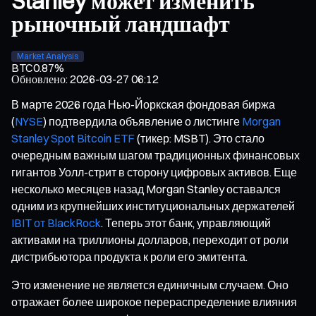
Stanley может изменить
рыночный ландшафт
Market Analysis
BTC
0.87%
Обновлено
:
2026-03-27 06:12
В марте 2026 года Нью-Йоркская фондовая биржа
(
NYSE
) подтвердила объявление о листинге
Morgan
Stanley Spot Bitcoin ETF
(тикер: MSBT). Это стало
очередным важным шагом традиционных финансовых
гигантов Уолл-стрит в сторону цифровых активов. Еще
несколько месяцев назад Morgan Stanley оставался
одним из крупнейших институциональных держателей
IBIT от BlackRock
. Теперь этот банк, управляющий
активами на триллионы долларов, переходит от роли
дистрибьютора продукта к роли его эмитента.
Это изменение не является единичным случаем. Оно
отражает более широкое перераспределение влияния