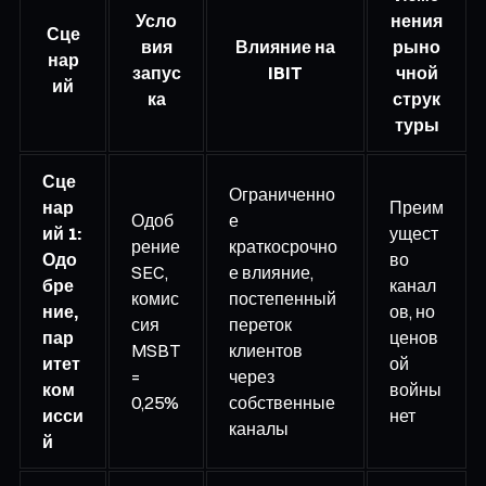
Усло
нения
Сце
вия
Влияние на
рыно
нар
запус
IBIT
чной
ий
ка
струк
туры
Сце
Ограниченно
нар
Преим
Одоб
е
ий 1:
ущест
рение
краткосрочно
Одо
во
SEC,
е влияние,
бре
канал
комис
постепенный
ние,
ов, но
сия
переток
пар
ценов
MSBT
клиентов
итет
ой
=
через
ком
войны
0,25%
собственные
исси
нет
каналы
й