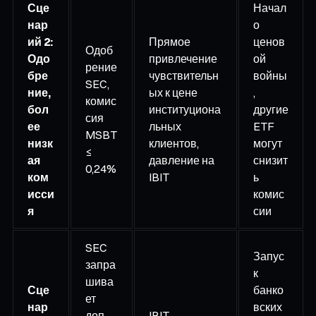
Сце
Начал
нар
о
ий 2:
Прямое
ценов
Одоб
Одо
привлечение
ой
рение
бре
чувствительн
войны
SEC,
ние,
ых к цене
,
комис
бол
институциона
другие
сия
ее
льных
ETF
MSBT
низк
клиентов,
могут
≤
ая
давление на
снизит
0,24%
ком
IBIT
ь
исси
комис
я
сии
SEC
Запус
запра
к
шива
Сце
банко
ет
нар
вских
доп.
IBIT