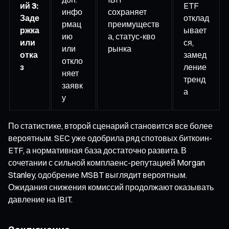
ий 3:
ETF
инфо
сохраняет
Заде
отклад
рмац
преимуществ
ржка
ывает
ию
а, статус-кво
или
ся,
или
рынка
отка
замед
откло
з
ление
няет
тренд
заявк
а
у
По статистике, второй сценарий становится все более
вероятным. SEC уже одобрила ряд спотовых биткоин-
ETF, а нормативная база достаточно развита. В
сочетании с сильной комплаенс-репутацией Morgan
Stanley, одобрение MSBT выглядит вероятным.
Ожидания снижения комиссий продолжают оказывать
давление на IBIT.