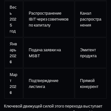
Вес
ь
Распространение
Канал
202
IBIT через советников
распростра
5
по капиталу
нения
год
Янв
арь
Подача заявки на
Эмитент
202
MSBT
продукта
6
Мар
т
Подтверждение
Прямой
202
листинга
конкурент
6
Ключевой движущей силой этого перехода выступает