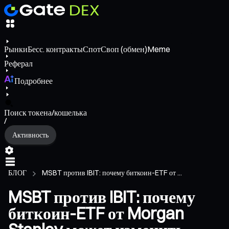
Рынки
Бесс. контракты
Спот
Своп (обмен)
Meme
Реферал
Подробнее
Поиск токена/кошелька
/
Активность
БЛОГ
MSBT против IBIT: почему биткоин-ETF от ...
MSBT против IBIT: почему
биткоин-ETF от Morgan