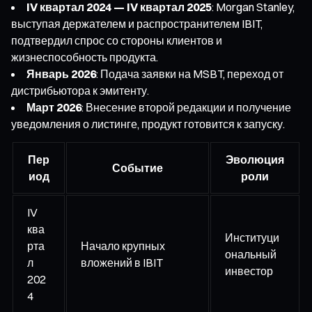
IV квартал 2024 — IV квартал 2025
: Morgan Stanley,
выступая держателем и распространителем IBIT,
подтвердил спрос со стороны клиентов и
жизнеспособность продукта.
Январь 2026
: Подача заявки на MSBT, переход от
дистрибьютора к эмитенту.
Март 2026
: Внесение второй редакции и получение
уведомления о листинге, продукт готовится к запуску.
Пер
Эволюция
Событие
иод
роли
IV
ква
Институци
рта
Начало крупных
ональный
л
вложений в IBIT
инвестор
202
4