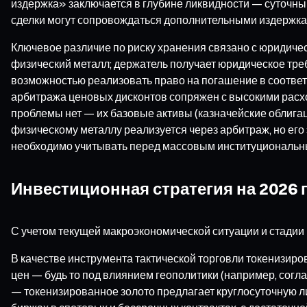
издержка» заключается в глубине ликвидности — суточный
сделки могут сопровождаться дополнительными издержка
Ключевое различие по риску хранения связано с юридичес
физический металл; держатель получает юридическое тре
возможностью реализовать право на погашение в соответс
арбитража ценовых дисконтов сопряжен с высокими расх
проблемы нет — их базовые активы (казначейские облига
физическому металлу реализуется через арбитраж, но его
необходимо учитывать перед массовым институциональн
Инвестиционная стратегия на 2026 
С учетом текущей макроэкономической ситуации и стадии 
В качестве инструмента тактической торговли токенизиро
цен — будь то под влиянием геополитики (например, сог
— токенизированное золото предлагает круглосуточную л