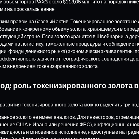
 объем торгов PAXG около $113,05 млн, что на порядок ниж
ми на проскальзывание.
ким правом на базовый актив. Токенизированное золото не 
бование к конкретному объему золота, хранящемуся в опре
твующей стране. Если золото хранится в Швейцарии, а держ
одами на логистику, таможенные процедуры и соблюдение н
ции, фонды денежного рынка) экономически эквивалентны по
 эффективность зависит от географического совпадения дер
ым внедрением токенизированного золота.
год: роль токенизированного золота
развития токенизированного золота можно выделить три под
ванное золото не имеет аналогов. Для инвесторов, стремящ
лашение США и Ирана или решения ФРС), инфляционных шоко
иквидность и мгновенное исполнение, недоступные на трад