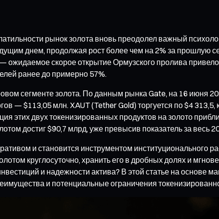
атильности рынок золота вновь преодолел важный психологи
дыдущим днем, продолжая рост более чем на 2% за прошлую 
ожидаемое скорое открытие Ормузского пролива привело к
делей ранее до примерно 57%.
ом сегменте золота. По данным рынка Gate, на 16 июня 2026
гов — $113,05 млн. XAUT (Tether Gold) торгуется по $4 313,
ция этих двух токенизированных продуктов на золото прибли
том достиг $90,7 млрд, уже превысив показатель за весь 20
ративом и становится инструментом институционального рас
олотом круглосуточно, хранить его в дробных долях и мгнов
вестиций и надежности актива? В этой статье на основе ма
реимущества и потенциальные ограничения токенизированно