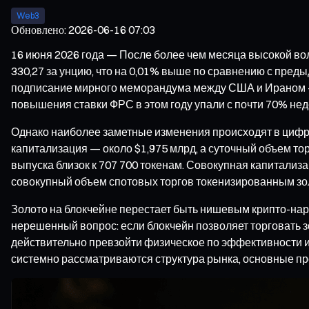
Web3
Обновлено
:
2026-06-16 07:03
16 июня 2026 года — После более чем месяца высокой вол
330,27 за унцию, что на 0,01% выше по сравнению с пре
подписание мирного меморандума между США и Ираном — 
повышения ставки ФРС в этом году упали с почти 70% не
Однако наиболее заметные изменения происходят в цифров
капитализация — около $1,975 млрд, а суточный объем тор
выпуска близок к 707 700 токенам. Совокупная капитализа
совокупный объем спотовых торгов токенизированным золо
Золото на блокчейне перестает быть нишевым крипто-нар
нерешенный вопрос: если блокчейн позволяет торговать з
действительно превзойти физическое по эффективности ин
системно рассматриваются структура рынка, основные п