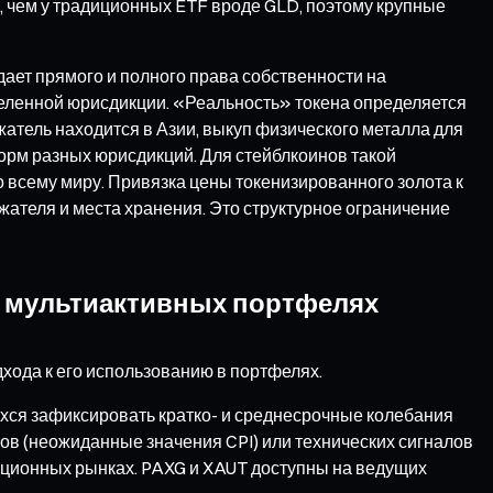
е, чем у традиционных ETF вроде GLD, поэтому крупные
дает прямого и полного права собственности на
деленной юрисдикции. «Реальность» токена определяется
атель находится в Азии, выкуп физического металла для
орм разных юрисдикций. Для стейблкоинов такой
 всему миру. Привязка цены токенизированного золота к
жателя и места хранения. Это структурное ограничение
 в мультиактивных портфелях
хода к его использованию в портфелях.
ихся зафиксировать кратко- и среднесрочные колебания
в (неожиданные значения CPI) или технических сигналов
иционных рынках. PAXG и XAUT доступны на ведущих