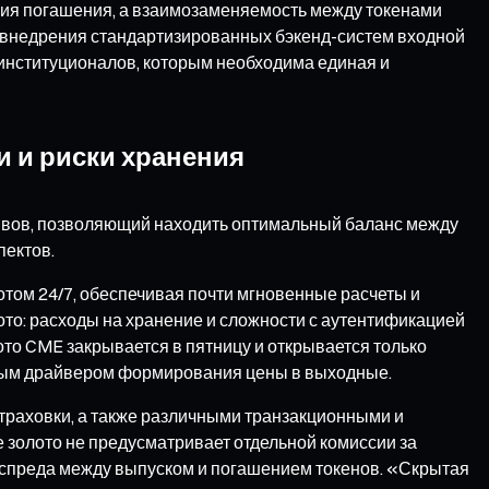
вия погашения, а взаимозаменяемость между токенами
е внедрения стандартизированных бэкенд-систем входной
 институционалов, которым необходима единая и
и и риски хранения
ктивов, позволяющий находить оптимальный баланс между
пектов.
том 24/7, обеспечивая почти мгновенные расчеты и
то: расходы на хранение и сложности с аутентификацией
ото CME закрывается в пятницу и открывается только
овным драйвером формирования цены в выходные.
 страховки, а также различными транзакционными и
золото не предусматривает отдельной комиссии за
т спреда между выпуском и погашением токенов. «Скрытая