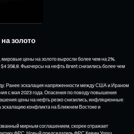
 на золото
 мировые цены на золото выросли более чем на 2%.
 $4 356,8. Фьючерсы на нефть Brent снизились более чем
году. Ранее эскалация напряженности между США и Ираном
ния с мая 2023 года. Опасения по поводу повышения
лашения цены на нефть резко снизились, инфляционные
а эскалацию конфликта на Ближнем Востоке и
 вызванный мирным соглашением, скорее отражает
политику ФРС. Новый председатель ФРС Кевин Уорш