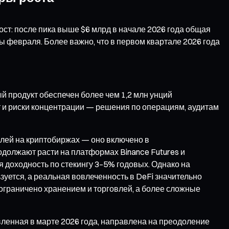
ст: после пика выше $6 млрд в начале 2026 года общая
ы февраля. Более важно, что в первом квартале 2026 года
й продукт обеспечен более чем 1,2 млн унций
т и риски концентрации — решения по операциям, аудитам
влей на криптобиржах — оно включено в
олжают расти на платформах Binance Futures и
ая доходность по стекингу 3–5% годовых. Однако на
уется, а реальная вовлеченность в DeFi значительно
ограничено хранением и торговлей, а более сложные
тавленная в марте 2026 года, направлена на преодоление