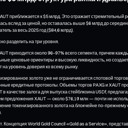
AUT приближается к $5 млрд. Это отражает стремительный ро
сь вслед за ценой, но оставалась выше $6 млрд до середин
тель за весь 2025 год ($84,6 млрд).
о разделить на три уровня.
AUT приходится около 96–97% всего сегмента, причем кажды
льные ценовые ориентиры и высокую ликвидность, но создае
 на уровень доверия ко всему рынку.
низированное золото уже не ограничивается спотовой торго
ые кредитные протоколы. Объемы торгов PAXG и XAUT прод
UT в качестве залога для выпуска стейблкоина USDf, предлаг
м предложения XAUT — около $76,19 млн — почти не использ
нение токенизированного золота на блокчейне по-прежнему 
.
т. Концепция World Gold Council «Gold as a Service», предс