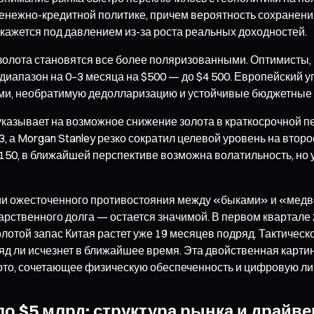
енежно-кредитной политике, причем вероятность сохранения
окажется под давлением из-за роста реальных доходностей.
лота становятся все более поляризованными. Оптимисты, в 
ой диапазон на 0–3 месяца на $500 — до $4 500. Европейский
и, необратимую дедолларизацию и устойчивые бюджетные 
 указывает на возможное снижение золота в краткосрочной п
3, а Morgan Stanley резко сократил целевой уровень на второе
 150, в ближайшей перспективе возможна волатильность, но
нии ожесточенного противостояния между «быками» и «медв
арственного долга — остается значимой. В первом квартале
 золотой запас Китая растет уже 19 месяцев подряд. Тактиче
д ли исчезнет в ближайшее время. Эта двойственная картин
ото, сочетающее физическую обеспеченность и цифровую ли
о $5 млрд: структура рынка и драйве