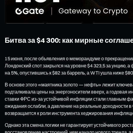
Битва за $4 300: как мирные согла
15 июня, после объявления о меморандуме о прекращении
Лондонский спот закрылся на уровне $4 323,5 за унцию, 
на 5%, опустившись к $82 за баррель, а WTI ушла ниже $80
В основе этого «маятника золото — нефть» лежит ключев
подталкивала цены на энергоносители вверх, а годовая 
ставки ФРС из-за устойчивой инфляции стали главным фа
ожидания ослабли, а давление на реальные доходности в
возвращается к роли инструмента хеджирования инфляци
Однако эта смена логики не гарантирует устойчивого рост
восстановление настроений, чем начало нового тренда, 