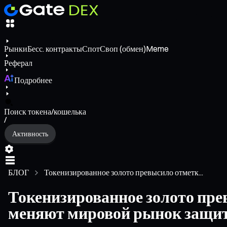
Рынки
Бесс. контракты
Спот
Своп (обмен)
Meme
Реферал
Подробнее
Поиск токена/кошелька
/
Активность
БЛОГ
Токенизированное золото превысило отметк...
Токенизированное золото пре
меняют мировой рынок защи