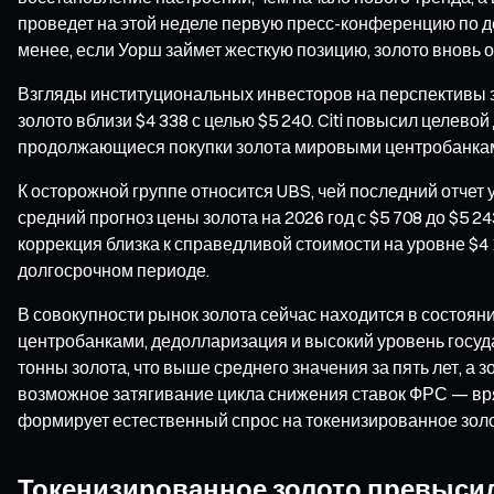
проведет на этой неделе первую пресс-конференцию по д
менее, если Уорш займет жесткую позицию, золото вновь 
Взгляды институциональных инвесторов на перспективы зо
золото вблизи $4 338 с целью $5 240. Citi повысил целев
продолжающиеся покупки золота мировыми центробанкам
К осторожной группе относится UBS, чей последний отчет
средний прогноз цены золота на 2026 год с $5 708 до $5 24
коррекция близка к справедливой стоимости на уровне $4
долгосрочном периоде.
В совокупности рынок золота сейчас находится в состоя
центробанками, дедолларизация и высокий уровень госуд
тонны золота, что выше среднего значения за пять лет, а
возможное затягивание цикла снижения ставок ФРС — вря
формирует естественный спрос на токенизированное зол
Токенизированное золото превысил