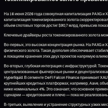
На 16 июня 2026 года совокупная капитализация PAXG и X
капитализация токенизированного золота скорректировала
объем спотовых торгов достиг $90,7 млрд, превысив показа
Ключевые драйверы роста токенизированного золота можн
Во-первых, это высокая концентрация рынка. На PAXG и X
физического золота. Такая дуополия обеспечивает стаби
и локациям хранения этих двух проектов напрямую влияют
Во-вторых, глубокая интеграция с инфраструктурой. Токе
централизованные фьючерсные рынки и децентрализованн
Hyperliquid. В сегменте DeFi Falcon Finance принимает XA
крупнейших кредитных платформах, например, Aave, объе
ниже номинальных 4%. Это означает, что основное приме
сценарии — кредитование и плечо — пока не реализованы
В-третьих, выявление и устранение структурных узких мес