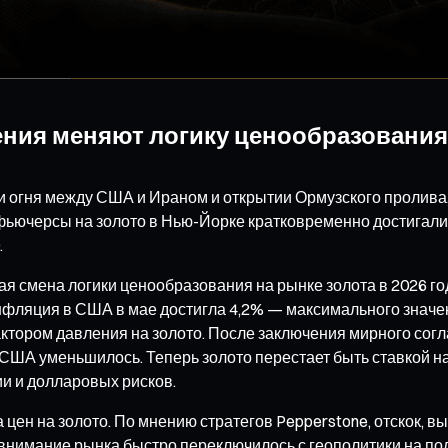
шения меняют логику ценообразования
 огня между США и Ираном и открытии Ормузского пролива,
а фьючерсы на золото в Нью-Йорке кратковременно достигали
.
ая смена логики ценообразования на рынке золота в 2026 
инфляция в США в мае достигла 4,2% — максимального значе
ктором давления на золото. После заключения мирного сог
 США уменьшилось. Теперь золото перестает быть ставкой н
и и долларовых рисков.
а цен на золото. По мнению стратегов Pepperstone, отскок,
а внимание рынка быстро переключилось с геополитики на 