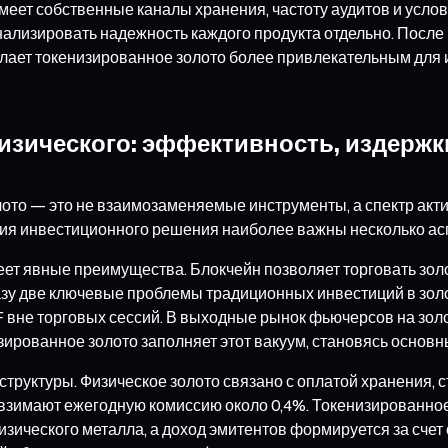
еет собственные каналы хранения, частоту аудитов и усло
нализировать надежность каждого продукта отдельно. Посл
делает токенизированное золото более привлекательным для
изического: эффективность, издержк
олото — это не взаимозаменяемые инструменты, а спектр а
тия инвестиционного решения наиболее важны несколько ас
ет явные преимущества. Блокчейн позволяет торговать золо
азу две ключевые проблемы традиционных инвестиций в золо
F вне торговых сессий. В выходные рынок фьючерсов на зол
изированное золото заполняет этот вакуум, становясь осн
 структуры. Физическое золото связано с оплатой хранения,
зимают ежегодную комиссию около 0,4%. Токенизированное 
изического металла, а доход эмитентов формируется за сче