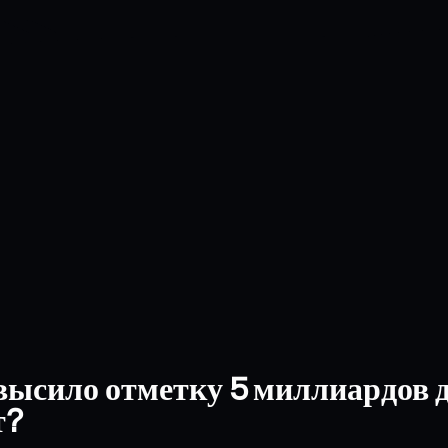
высило отметку 5 миллиардов 
т?