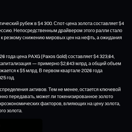
ческий рубеж в $4 300. Спот-цена золота составляет $4
сессию. Непосредственным драйвером этого ралли стало
 резкому снижению мировых цен на нефть, а ожидания
 года цена PAXG (Paxos Gold) составляет $4 323,64,
5, капитализация — примерно $2,643 млрд, а общий объем
жается к $5 млрд. В первом квартале 2026 года
25 год.
пределения активов. Тем не менее, остается ключевой
енно передавать, может ли токенизированное золото
кроэкономических факторов, влияющих на цену золота,
го золота.