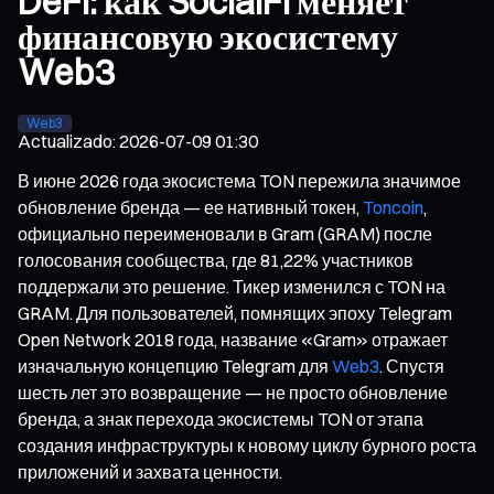
DeFi: как SocialFi меняет
финансовую экосистему
Web3
Web3
Actualizado
:
2026-07-09 01:30
В июне 2026 года экосистема TON пережила значимое
обновление бренда — ее нативный токен,
Toncoin
,
официально переименовали в Gram (GRAM) после
голосования сообщества, где 81,22% участников
поддержали это решение. Тикер изменился с TON на
GRAM. Для пользователей, помнящих эпоху Telegram
Open Network 2018 года, название «Gram» отражает
изначальную концепцию Telegram для
Web3
. Спустя
шесть лет это возвращение — не просто обновление
бренда, а знак перехода экосистемы TON от этапа
создания инфраструктуры к новому циклу бурного роста
приложений и захвата ценности.