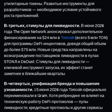
утилитарные токены. Развитые инструменты для
разработчиков — необходимое условие устойчивого
роста приложений.
В-третьих, стимулы для ликвидности.
В июне 2026
года The Open Network анонсировал дополнительное
финансирование на $24 млн в
Toncoin
(всего 5 млн TON)
для программы DeFi-инцентивов, доведя общий объем
до более $75 млн. Новые средства направлены на
вознаграждение поставщиков ликвидности в пулах
STON.fi и DeDust. Стимулы для ликвидности —
ключевой инструмент запуска, их эффект станет
заметнее в ближайшие кварталы.
В-четвертых, унификация бренда и повышение
узнаваемости.
15 июня 2026 года Toncoin официально
переименовали в Gram. Хотя ребрендинг не влияет на
техническую работу DeFi-протоколов — пулы
ликвидности, кредитные протоколы и другие сервисы