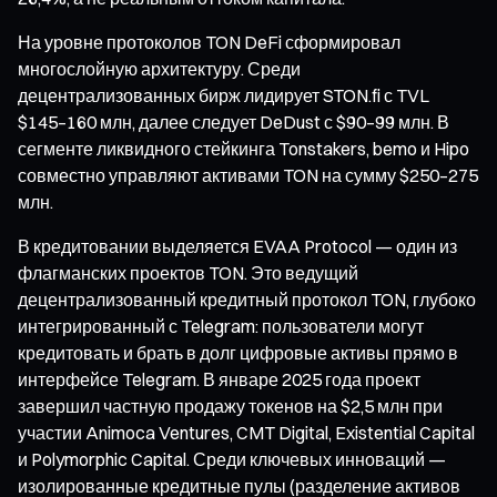
На уровне протоколов TON DeFi сформировал
многослойную архитектуру. Среди
децентрализованных бирж лидирует STON.fi с TVL
$145–160 млн, далее следует DeDust с $90–99 млн. В
сегменте ликвидного стейкинга Tonstakers, bemo и Hipo
совместно управляют активами TON на сумму $250–275
млн.
В кредитовании выделяется EVAA Protocol — один из
флагманских проектов TON. Это ведущий
децентрализованный кредитный протокол TON, глубоко
интегрированный с Telegram: пользователи могут
кредитовать и брать в долг цифровые активы прямо в
интерфейсе Telegram. В январе 2025 года проект
завершил частную продажу токенов на $2,5 млн при
участии Animoca Ventures, CMT Digital, Existential Capital
и Polymorphic Capital. Среди ключевых инноваций —
изолированные кредитные пулы (разделение активов