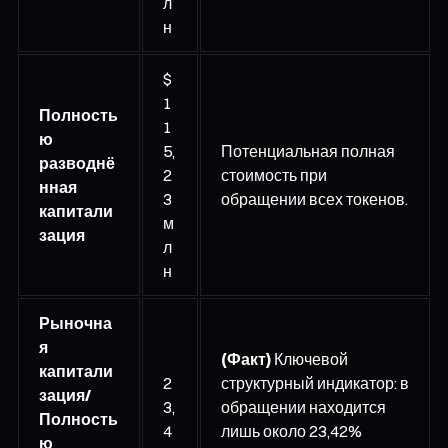
л
н
$
1
Полность
1
ю
5,
Потенциальная полная
разводнё
2
стоимость при
нная
3
обращении всех токенов.
капитали
м
зация
л
н
Рыночна
я
(Факт)
Ключевой
капитали
2
структурный индикатор: в
зация/
3,
обращении находится
Полность
4
лишь около 23,42%
ю