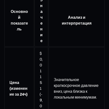
н
Основно
а
й
ч
Анализ и
показате
е
интерпретация
ль
н
и
е
$
0,
0
1
1
Значительное
Цена
5
краткосрочное давление
(изменен
1
вниз, цена близка к
ие за 24ч)
(-
локальным минимумам.
9,
0