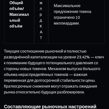
Общий
м
Максимальное
объём/
л
предложение токена
Максимал
р
ограничено 10
ьный
д
миллиардами.
объём
K
A
T
Текущее соотношение рыночной и полностью
разводнённой капитализации на уровне 23,42% — ключ
к пониманию будущего потенциального давления со
стороны новых токенов. Механизм выпуска большого
объема нераспределённых токенов — важная
переменная для долгосрочной стабильности цены.
Краткосрочные снижения могут отражать ожидания
рынка относительно будущих разблокировок.
Составляющие рыночных настроений