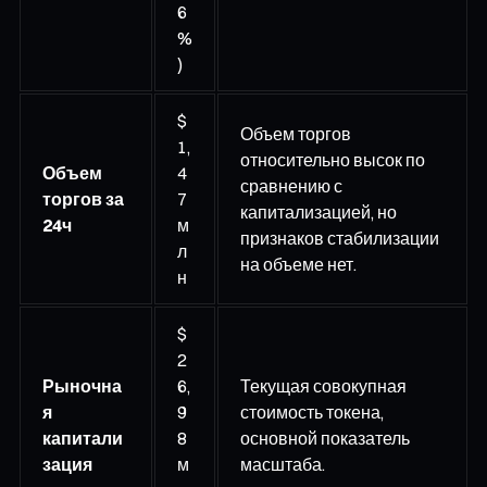
6
%
)
$
Объем торгов
1,
относительно высок по
Объем
4
сравнению с
торгов за
7
капитализацией, но
24ч
м
признаков стабилизации
л
на объеме нет.
н
$
2
Рыночна
6,
Текущая совокупная
я
9
стоимость токена,
капитали
8
основной показатель
зация
м
масштаба.