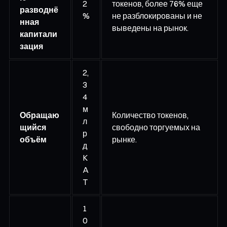
2
токенов, более 76% еще
разводнё
%
не разблокированы и не
нная
выведены на рынок.
капитали
зация
2,
3
4
м
Обращаю
Количество токенов,
л
щийся
свободно торгуемых на
р
объём
рынке.
д
K
A
T
1
0