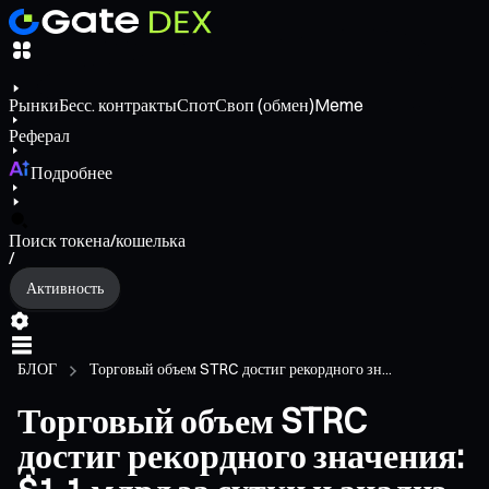
Рынки
Бесс. контракты
Спот
Своп (обмен)
Meme
Реферал
Подробнее
Поиск токена/кошелька
/
Активность
БЛОГ
Торговый объем STRC достиг рекордного зн...
Торговый объем STRC
достиг рекордного значения: