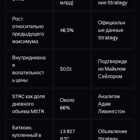
млрд)
ние Strategy
Рост
Официальн
относительно
46,5%
ые данные
предыдущего
Strategy
максимума
Внутридневна
Подтвержде
я
$0,01
но Майклом
волатильност
Сейлором
ь цены
STRC как доля
Аналитик
Около
дневного
Адам
66%
объема MSTR
Ливингстон
Биткоин,
13 927
Объявление
купленный в
BTC
Strategy