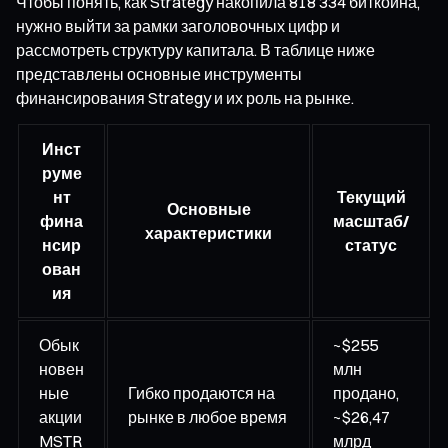
Чтобы понять, как Strategy накопила 818 334 биткоина,
нужно выйти за рамки заголовочных цифр и
рассмотреть структуру капитала. В таблице ниже
представлены основные инструменты
финансирования Strategy и их роль на рынке.
Инст
руме
нт
Текущий
Основные
фина
масштаб/
характеристики
нсир
статус
ован
ия
Обык
~$255
новен
млн
ные
Гибко продаются на
продано,
акции
рынке в любое время
~$26,47
MSTR
млрд