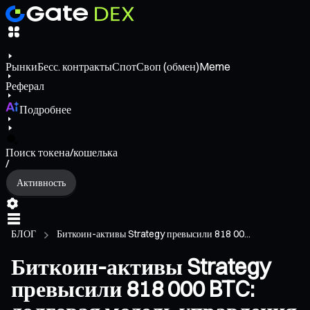
Рынки
Бесс. контракты
Спот
Своп (обмен)
Meme
Реферал
Подробнее
Поиск токена/кошелька
/
Активность
БЛОГ
Биткоин-активы Strategy превысили 818 00...
Биткоин-активы Strategy
превысили 818 000 BTC: