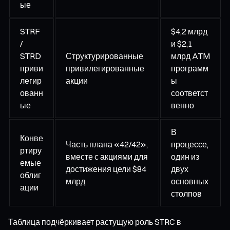
ые
STRF
$4,2 млрд
/
и $2,1
STRD
Структурированные
млрд ATM
приви
привилегированные
программ
легир
акции
ы
ованн
соответст
ые
венно
В
Конве
Часть плана «42/42»,
процессе,
ртиру
вместе с акциями для
один из
емые
достижения цели $84
двух
облиг
млрд
основных
ации
столпов
Таблица подчёркивает растущую роль STRC в