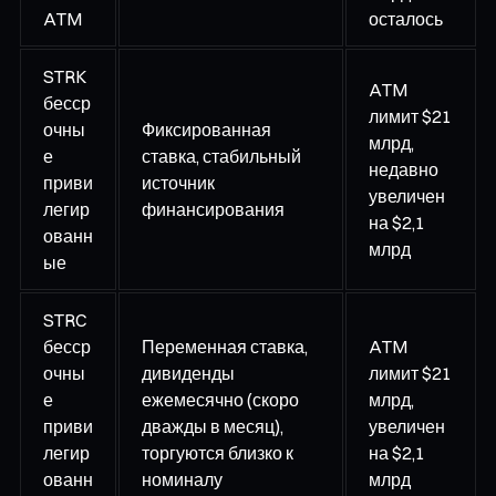
ATM
осталось
STRK
ATM
бесср
лимит $21
очны
Фиксированная
млрд,
е
ставка, стабильный
недавно
приви
источник
увеличен
легир
финансирования
на $2,1
ованн
млрд
ые
STRC
бесср
Переменная ставка,
ATM
очны
дивиденды
лимит $21
е
ежемесячно (скоро
млрд,
приви
дважды в месяц),
увеличен
легир
торгуются близко к
на $2,1
ованн
номиналу
млрд