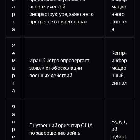
а
энергетической
мацио
р
инфраструктуре, заявляет о
нного
т
прогрессе в переговорах
сигнал
а
а
2
4
Контр-
м
Иран быстро опровергает,
инфор
а
заявляет об эскалации
мацио
р
военных действий
нный
т
сигнал
а
9
а
п
Будущ
Внутренний ориентир США
р
ий
по завершению войны
е
рубеж