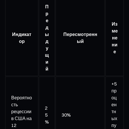
П
р
е
Из
д
ме
Индикат
ы
Пересмотренн
не
ор
д
ый
ни
у
е
щ
и
й
+5
пр
Вероятно
оц
сть
ен
2
рецессии
тн
5
30%
в США на
ых
%
12
пу