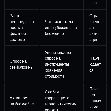
с
Растет
Огран
неопределен
Часть капитала
иченн
ность в
ищет убежище на
ая
фиатной
блокчейне
актив
системе
ация
Увеличивается
спрос на
Набл
Спрос на
инструменты
юдает
стейблкоины
хранения
ся
стоимости
Пока
Слабая
нет
Активность
корреляция с
явных
на блокчейне
геополитическим
измен
риском