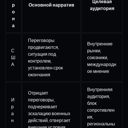
Целевая
р
Основной нарратив
аудитория
о
н
а
Переговоры
Внутренние
продвигаются,
С
рынки,
ситуация под
Ш
союзники,
контролем,
А
международн
установлен срок
ое мнение
окончания
Внутренняя
Отрицает
аудитория,
И
переговоры,
блок
р
подчеркивает
сопротивлен
а
эскалацию военных
ия,
н
действий, отвергает
региональны
внешние условия