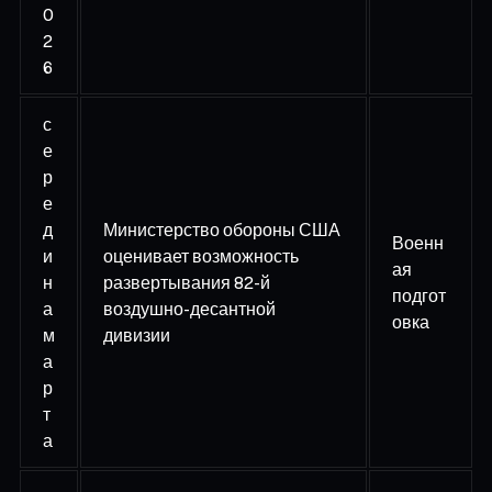
0
2
6
с
е
р
е
д
Министерство обороны США
Военн
и
оценивает возможность
ая
н
развертывания 82-й
подгот
а
воздушно-десантной
овка
м
дивизии
а
р
т
а