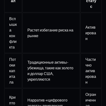
ал
стату
с
Всп
ышк
Актив
а
Растет избегание риска на
ирова
кон
рынке
н
фли
кта
Пот
Части
Традиционные активы-
оки
чно
убежища, такие как золото
кап
актив
и доллар США,
ита
ирова
укрепляются
ла
н
Огран
Кри
Нарратив «цифрового
иченн
пто
золота» привлекает
ая