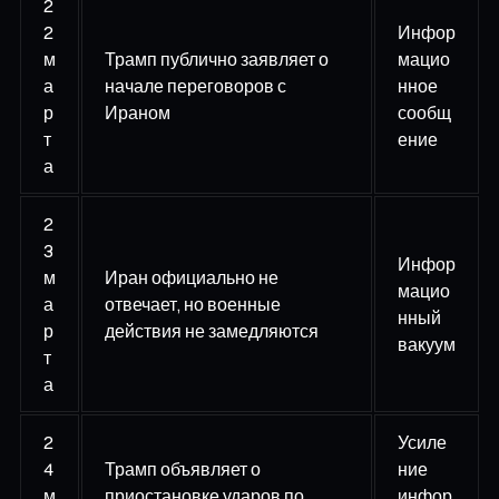
2
2
Инфор
м
Трамп публично заявляет о
мацио
а
начале переговоров с
нное
р
Ираном
сообщ
т
ение
а
2
3
Инфор
м
Иран официально не
мацио
а
отвечает, но военные
нный
р
действия не замедляются
вакуум
т
а
2
Усиле
4
Трамп объявляет о
ние
м
приостановке ударов по
инфор