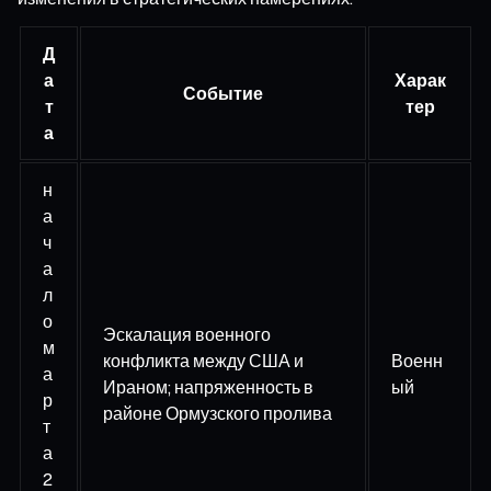
Д
а
Харак
Событие
т
тер
а
н
а
ч
а
л
о
Эскалация военного
м
конфликта между США и
Военн
а
Ираном; напряженность в
ый
р
районе Ормузского пролива
т
а
2