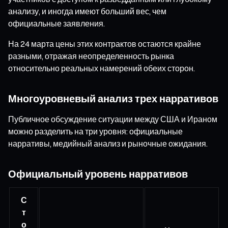
анализу, и иногда имеют больший вес, чем
официальные заявления.
На 24 марта цены этих контрактов остаются крайне
разными, отражая неопределенность рынка
относительно реальных намерений обеих сторон.
Многоуровневый анализ трех нарративов
Публичное обсуждение ситуации между США и Ираном
можно разделить на три уровня: официальные
нарративы, медийный анализ и рыночные ожидания.
Официальный уровень нарративов
С
т
о