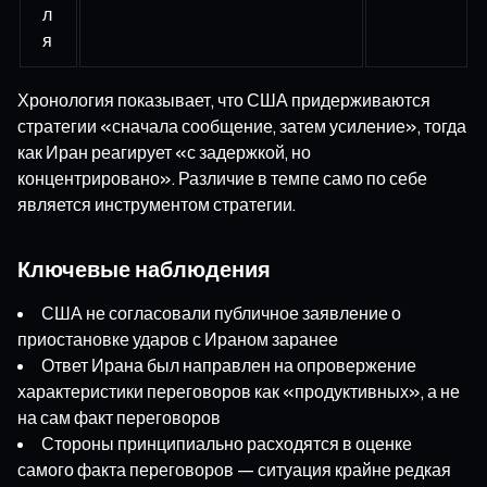
л
я
Хронология показывает, что США придерживаются
стратегии «сначала сообщение, затем усиление», тогда
как Иран реагирует «с задержкой, но
концентрировано». Различие в темпе само по себе
является инструментом стратегии.
Ключевые наблюдения
США не согласовали публичное заявление о
приостановке ударов с Ираном заранее
Ответ Ирана был направлен на опровержение
характеристики переговоров как «продуктивных», а не
на сам факт переговоров
Стороны принципиально расходятся в оценке
самого факта переговоров — ситуация крайне редкая