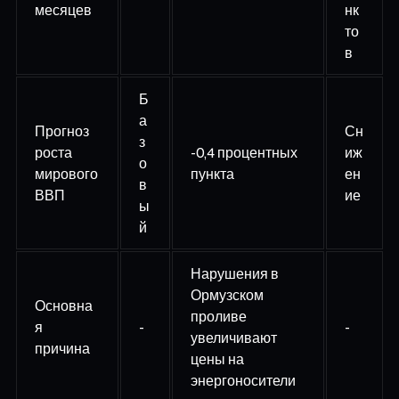
месяцев
нк
то
в
Б
а
Прогноз
Сн
з
роста
-0,4 процентных
иж
о
мирового
пункта
ен
в
ВВП
ие
ы
й
Нарушения в
Ормузском
Основна
проливе
я
-
-
увеличивают
причина
цены на
энергоносители