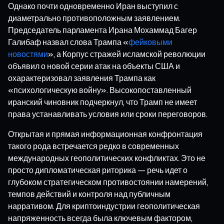
Однако почти одновременно Иран выступил с
диаметрально противоположным заявлением.
Председатель парламента Ирана Мохаммад Багер
Галибаф назвал слова Трампа «
фейковыми
новостями
», а Корпус стражей исламской революции
объявил о новой серии атак на объекты США и
охарактеризовал заявления Трампа как
«психологическую войну». Высокопоставленный
иранский чиновник подчеркнул, что Трамп не имеет
права устанавливать условия или сроки переговоров.
Открытая и прямая информационная конфронтация
такого рода встречается редко в современных
международных геополитических конфликтах. Это не
просто дипломатическая риторика — речь идет о
глубоком стратегическом противостоянии намерений,
темпов действий и контроля над публичным
нарративом. Для криптоиндустрии геополитическая
напряженность всегда была ключевым фактором,