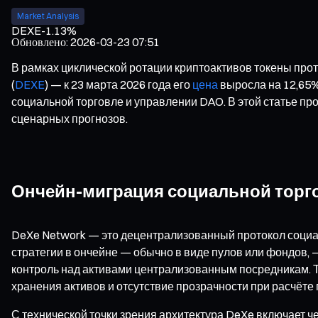
Market Analysis
DEXE
-1.13%
Обновлено
:
2026-03-23 07:51
В рамках циклической ротации криптоактивов токены про
(
DEXE
) — к 23 марта 2026 года его
цена
выросла на 12,65%
социальной торговле и управлении DAO. В этой статье пр
сценарных прогнозов.
Ончейн-миграция социальной торг
DeXe Network — это децентрализованный протокол социал
стратегии в ончейне — обычно в виде пулов или фондов, 
контроль над активами централизованным посредникам. Т
хранения активов и отсутствие прозрачности при расчёте
С технической точки зрения архитектура DeXe включает ч