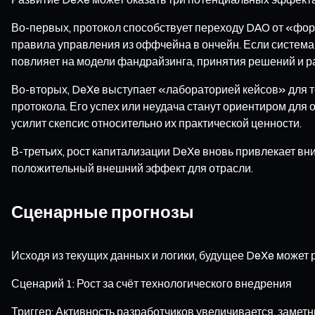
Во-первых, протокол способствует переходу DAO от «фор
правила управления из оффчейна в ончейн. Если система
повлияет на модели фандрайзинга, принятия решений и р
Во-вторых, DeXe выступает «лабораторией кейсов» для т
протокола. Его успех или неудача станут ориентиром для
усилит скепсис относительно их практической ценности.
В-третьих, рост капитализации DeXe вновь привлекает вн
положительный внешний эффект для отрасли.
Сценарные прогнозы
Исходя из текущих данных и логики, будущее DeXe может 
Сценарий 1: Рост за счёт технологического внедрения
Триггер: Активность разработчиков увеличивается, замет