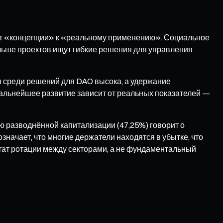
 от «концепции» к «реальному применению». Социальное
льше проектов ищут гибкие решения для управления
ия среди решений для DAO высока, а удержание
 дальнейшее развитие зависит от реальных показателей —
ю разводнённой капитализации (47,25%) говорит о
начает, что многие держатели находятся в убытке, что
ьтат ротации между секторами, а не фундаментальный