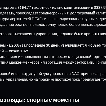
 торгов в $164,77 тыс. относительно капитализации в $337,5
родавать, преобладает среднесрочный и долгосрочный капита
тура держателей DEXE сильно поляризована: крупные адреса
давний рост цен привлёк волну новых, более мелких адресо
твовать механизмы управления, недавно были приняты важн
м на 200% за последние 30 дней, увеличивается и объём то
ей — около 3 025.
вления» и «повышенным интересом к социальной торговле».
ствия маркет-мейкеров или ротация между секторами. Прип
азовой инфраструктурой для управления DAO, привлекая ра
мы управления, но на практике протокол пока предлагает 
 взгляды: спорные моменты