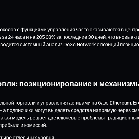
токолов с функциями управления часто оказываются в цент
 за 24 часа и на 205,03% за последние 30 дней, что вновь а
оводится системный анализ DeXe Network с позиций позицио
овли: позиционирование и механизм
ьной торговли и управления активами на базе Ethereum. Ег
— а подписчики могут выделять средства напрямую через см
акая модель решает две ключевые проблемы традиционных п
 прибыли и комиссий.
етыре отдельных уровня: