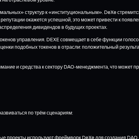
мальных» структур к «институциональным». DeXe стремится 
 репутации окажется успешной, это может привести к появ
аспределения дивидендов в будущих проектах.
окенов управления. DEXE совмещает в себе функции голосов
 оценки подобных токенов в отрасли: положительный результа
имание и средства к сектору DAO-менеджмента, что может п
развиваться по трём сценариям:
ные проекты используют фреймворк DeXe для создания DAO, 