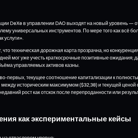
вации DeXe в управлении DAO выходят на новый уровень —
ему универсальных инструментов. По мере того как всё бо
к услуги».
, что техническая дорожная карта прозрачна, но конкуренц
0 дней мог уже учесть краткосрочные позитивные ожидания;
объёма управляемых активов казны.
 во-первых, текущее соотношение капитализации к полность
ежду историческим максимумом ($32,38) и текущей ценой оз
недавний рост как отскок после перепроданности или резул
ления как экспериментальные кейсы
 на отраслевом уровне: