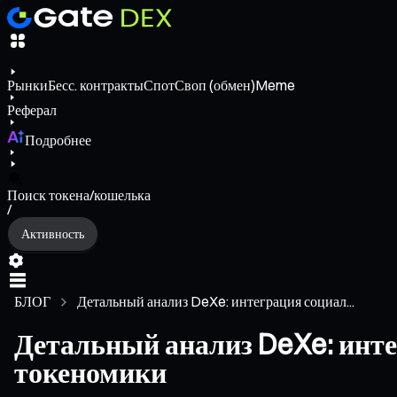
Рынки
Бесс. контракты
Спот
Своп (обмен)
Meme
Реферал
Подробнее
Поиск токена/кошелька
/
Активность
БЛОГ
Детальный анализ DeXe: интеграция социал...
Детальный анализ DeXe: инте
токеномики