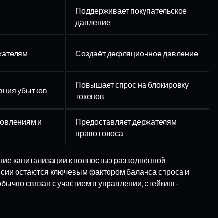
Поддерживает покупательское
давление
ржателям
Создаёт дефляционное давление
Повышает спрос на блокировку
вания убытков
токенов
новлениям и
Предоставляет держателям
право голоса
ение капитализации к полностью разводнённой
иссии остаются ключевым фактором баланса спроса и
бычно связан с участием в управлении, стейкинг-