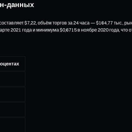
йн-данных
составляет $7,22, объём торгов за 24 часа — $164,77 тыс., 
рте 2021 года и минимума $0,6715 в ноябре 2020 года, что 
роцентах