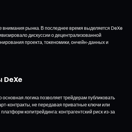
ре внимания рынка. В последнее время выделяется DeXe
ктивизировало дискуссии о децентрализованной
нирования проекта, токеномики, ончейн-данных и
ы DeXe
о основная логика позволяет трейдерам публиковать
арт-контракты, не передавая приватные ключи или
латформ копитрейдинга: контрагентский риск из-за