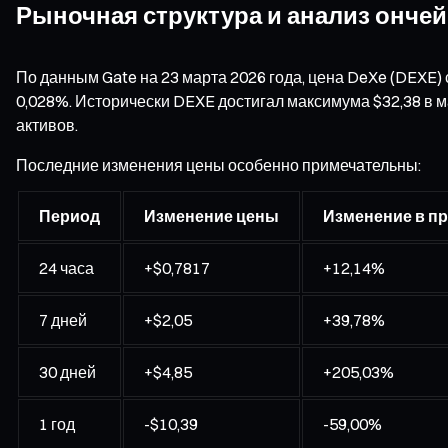
Рыночная структура и анализ онче
По данным Gate на 23 марта 2026 года, цена DeXe (DEXE) 
0,028%. Исторически DEXE достигал максимума $32,38 в ма
активов.
Последние изменения цены особенно примечательны:
Период
Изменение цены
Изменение в п
24 часа
+$0,7817
+12,14%
7 дней
+$2,05
+39,78%
30 дней
+$4,85
+205,03%
1 год
-$10,39
-59,00%