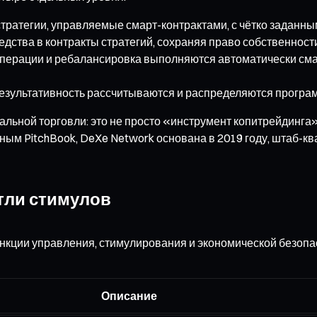
тратегии, управляемые смарт-контрактами, с чётко заданн
едства в контракты стратегий, сохраняя право собственност
перации и ребалансировка выполняются автоматически смар
результативность рассчитываются и распределяются програм
альной торговли: это не просто «инструмент копитрейдинг
ым PitchBook, DeXe Network основана в 2019 году, штаб-кв
етли стимулов
кции управления, стимулирования и экономической безопа
Описание