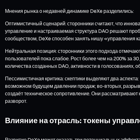
Мнения рынка о недавней динамике DeXe разделились:
Оптимистичный сценарий: сторонники считают, что инно
управление и настраиваемая структура DAO решают пробл
сообществом, DeXe способен занять нишу «управления ка
Нейтральная позиция: сторонники этого подхода отмечают
пользователей пока слабое. Рост более чем на 200% за 3
количества созданных DAO, активности в голосованиях, 
Пессимистичная критика: скептики выделяют два аспекта:
возможном будущем давлении продаж; во-вторых, разрыв м
создаёт техническое сопротивление. Они рассматривают 
разворот.
Влияние на отрасль: токены управ
Развитие DeXe может оказать три потенциальных эффекта