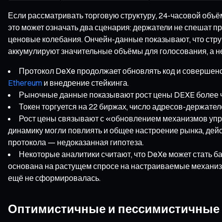
Если рассматривать торговую структуру, 24-часовой объём
это может означать два сценария: держатели не спешат п
ценовые колебания. Ончейн-данные показывают, что струк
аккумулируют значительные объёмы для голосования, а не
Протокол DeXe продолжает обновлять код и совершенс
Ethereum
и внедрение стейкинга.
Рыночные данные показывают рост цены DEXE более че
Токен торгуется на 22 биржах, число адресов-держател
Рост цены связывают с «обновлением механизмов упра
динамику могли повлиять и общее настроение рынка, дей
протокола — недоказанная гипотеза.
Некоторые аналитики считают, что DeXe может стать б
основана на растущем спросе на настраиваемые механиз
ещё не сформировалась.
Оптимистичные и пессимистичные