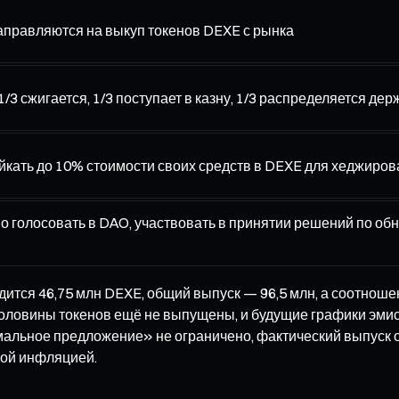
аправляются на выкуп токенов DEXE с рынка
/3 сжигается, 1/3 поступает в казну, 1/3 распределяется де
йкать до 10% стоимости своих средств в DEXE для хеджиро
о голосовать в DAO, участвовать в принятии решений по об
одится 46,75 млн DEXE, общий выпуск — 96,5 млн, а соотнош
е половины токенов ещё не выпущены, и будущие графики эм
мальное предложение» не ограничено, фактический выпуск о
ной инфляцией.