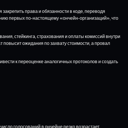
закрепить права и обязанности в коде, переводя
лению первых по-настоящему «ончейн-организаций», что
ания, стейкинга, страхования и оплаты комиссий внутри
т повысит ожидания по захвату стоимости, а провал
ривести к переоценке аналогичных протоколов и создать
число голосований в ончейне резко возрастает.