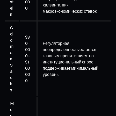
st
00
халвинга, пик
ei
0
макроэкономических ставок
n
G
ol
$8
d
0
Регуляторная
m
00
неопределенность остается
a
0 –
главным препятствием, но
n
$1
институциональный спрос
S
00
поддерживает минимальный
a
00
уровень
c
0
h
s
M
o
r