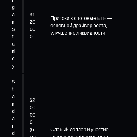
g
a
$1
Притоки в спотовые ETF —
n
20
основной драйвер роста,
S
00
улучшение ликвидности
t
0
a
nl
e
y
S
t
a
$2
n
00
d
00
a
0
r
(б
Слабый доллар и участие
d
ыч
суверенных фондов могут