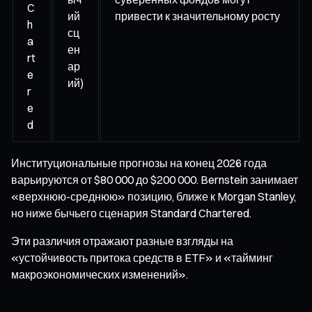
C
ий
привести к значительному росту
h
сц
a
ен
rt
ар
e
ий)
r
e
d
Институциональные прогнозы на конец 2026 года
варьируются от $80 000 до $200 000. Bernstein занимает
«верхнюю-среднюю» позицию, ближе к Morgan Stanley,
но ниже бычьего сценария Standard Chartered.
Эти различия отражают разные взгляды на
«устойчивость притока средств в ETF» и «тайминг
макроэкономических изменений».