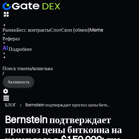
Рынки
Бесс. контракты
Спот
Своп (обмен)
Meme
Реферал
Подробнее
Поиск токена/кошелька
/
Активность
БЛОГ
Bernstein подтверждает прогноз цены битк...
Bernstein подтверждает
прогноз цены биткоина на