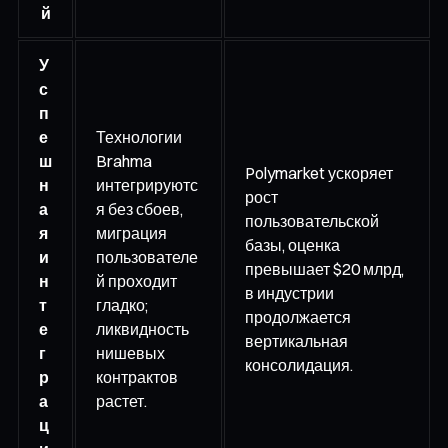
й
У
с
п
е
Технологии
ш
Brahma
Polymarket ускоряет
н
интегрируютс
рост
а
я без сбоев,
пользовательской
я
миграция
базы, оценка
и
пользователе
превышает $20 млрд,
н
й проходит
в индустрии
т
гладко;
продолжается
е
ликвидность
вертикальная
г
нишевых
консолидация.
р
контрактов
а
растет.
ц