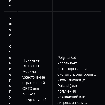
и
я
У
ж
е
с
т
о
ч
е
Polymarket
Принятие
н
использует
BETS OFF
и
интегрированные
Act или
е
системы мониторинга
ужесточение
р
и комплаенса (с
ограничений
е
Palantir) для
CFTC для
г
получения
рынков
у
исключений или
предсказаний
л
лицензий, получая