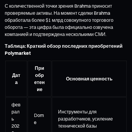
С количественной точки зрения Brahma приносит
проверяемые активы. На момент сделки Brahma
обработала более $1 млрд совокупного торгового
оборота — эта цифра была официально озвучена
компанией и подтверждена несколькими СМИ.
Таблица: Краткий обзор последних приобретений
Polymarket
При
Дат
обр
Основная ценность
а
етен
ие
фев
рал
Инструменты для
Dom
ь
разработчиков, усиление
e
202
технической базы