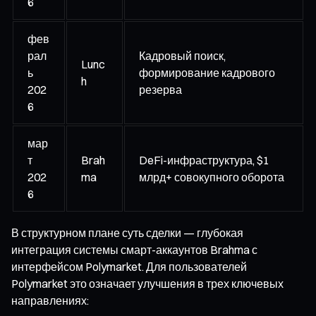
6
фев
рал
Кадровый поиск,
Lunc
ь
формирование кадрового
h
202
резерва
6
мар
т
Brah
DeFi-инфраструктура, $1
202
ma
млрд+ совокупного оборота
6
В структурном плане суть сделки — глубокая
интеграция системы смарт-аккаунтов Brahma с
интерфейсом Polymarket. Для пользователей
Polymarket это означает улучшения в трех ключевых
направлениях: