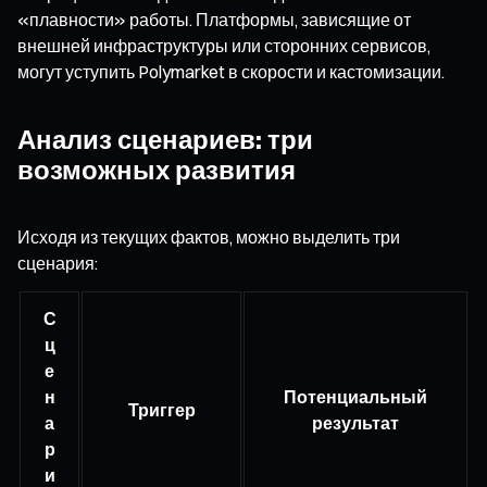
«плавности» работы. Платформы, зависящие от
внешней инфраструктуры или сторонних сервисов,
могут уступить Polymarket в скорости и кастомизации.
Анализ сценариев: три
возможных развития
Исходя из текущих фактов, можно выделить три
сценария:
С
ц
е
н
Потенциальный
Триггер
а
результат
р
и