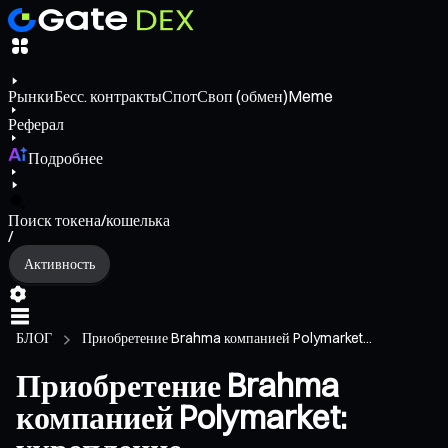
Рынки
Бесс. контракты
Спот
Своп (обмен)
Meme
Реферал
Подробнее
Поиск токена/кошелька
/
Активность
БЛОГ
Приобретение Brahma компанией Polymarket...
Приобретение Brahma
компанией Polymarket: