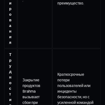
.
и
преимущество.
р
о
в
а
н
и
я
Т
р
у
д
Краткосрочные
н
Закрытие
потери
о
продуктов
пользователей или
с
Brahma
инциденты
т
вызывает
безопасности, но с
и
сбои при
усиленной командой