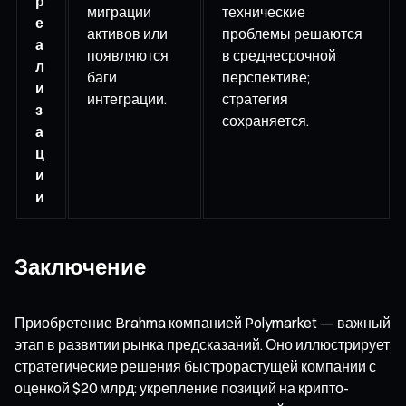
р
миграции
технические
е
активов или
проблемы решаются
а
появляются
в среднесрочной
л
баги
перспективе;
и
интеграции.
стратегия
з
сохраняется.
а
ц
и
и
Заключение
Приобретение Brahma компанией Polymarket — важный
этап в развитии рынка предсказаний. Оно иллюстрирует
стратегические решения быстрорастущей компании с
оценкой $20 млрд: укрепление позиций на крипто-