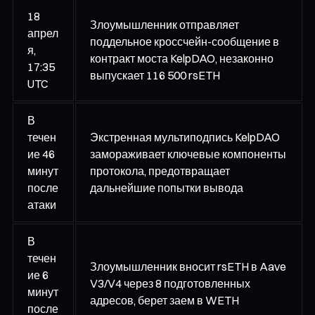
18
Злоумышленник отправляет
апрел
поддельное кроссчейн-сообщение в
я,
контракт моста KelpDAO, незаконно
17:35
выпускает 116 500 rsETH
UTC
В
течен
Экстренная мультиподпись KelpDAO
ие 46
замораживает ключевые компоненты
минут
протокола, предотвращает
после
дальнейшие попытки вывода
атаки
В
течен
Злоумышленник вносит rsETH в Aave
ие 6
V3/V4 через 8 подготовленных
минут
адресов, берет заем в WETH
после