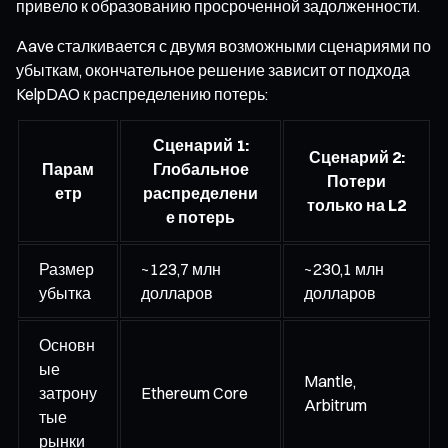
привело к образованию просроченной задолженности.
Aave сталкивается с двумя возможными сценариями по
убыткам, окончательное решение зависит от подхода
KelpDAO к распределению потерь:
Сценарий 1:
Сценарий 2:
Парам
Глобальное
Потери
етр
распределени
только на L2
е потерь
Размер
~123,7 млн
~230,1 млн
убытка
долларов
долларов
Основн
ые
Mantle,
затрону
Ethereum Core
Arbitrum
тые
рынки