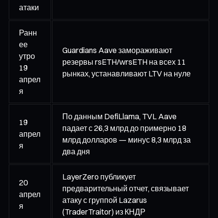
атаки
Ранн
ее
Guardians Aave замораживают
утро
резервы rsETH/wrsETH на всех 11
19
рынках, устанавливают LTV на нуле
апрел
я
По данным DefiLlama, TVL Aave
19
падает с 26,3 млрд до примерно 18
апрел
млрд долларов — минус 8,3 млрд за
я
два дня
LayerZero публикует
20
предварительный отчет, связывает
апрел
атаку с группой Lazarus
я
(TraderTraitor) из КНДР