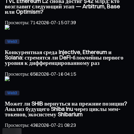
TVL Ethereum L2 снова достиг $42 млрд: кто
возглавит следующий этап — Arbitrum, Base
или Optimism?
Просмотры
:
714
2026-07-15 07:39
Web3
Конкурентная среда Injective, Ethereum и
Solana: стремятся ли DeFi-блокчейны первого
уровня к дифференцированному раз
Просмотры
:
656
2026-07-16 04:15
Web3
Может ли SHIB вернуться на прежние позиции?
Анализ будущего Shiba Inu через циклы мем-
токенов, экосистему Shibarium
Просмотры
:
436
2026-07-21 08:23