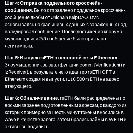
Шаг 4: Отправка поддельного кроссчейн-
сообщения.
Было отправлено поддельное кроссчейн-
сообщение якобы от Unichain KelpDAO. DVN,
основываясь на фальшивых данных с зараженных нод,
валидировал сообщение. После достижения кворума
мультиподписи 2/3 сообщение было признано
легитимным.
Шаг 5: Выпуск rsETH в основной сети Ethereum.
Злоумышленник вызвал функции commitVerification() и
lzReceive(), в результате чего адаптер rsETH OFT в
Ethereum создал и выпустил 116 500 rsETH на адрес
атакующего.
Шаг 6: Обналичивание.
rsETH были распределены по
восьми заранее подготовленным адресам, с каждого из
которых примерно за шесть минут токены вносились в
Aave в качестве залога, затем брались займы в WETH и
активы выводились.