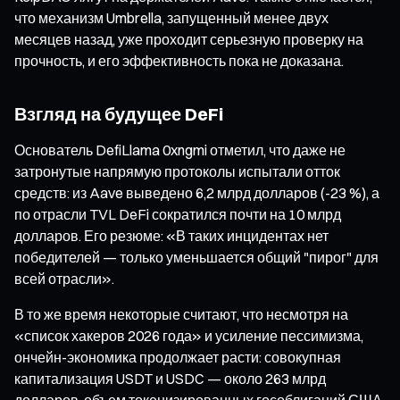
что механизм Umbrella, запущенный менее двух
месяцев назад, уже проходит серьезную проверку на
прочность, и его эффективность пока не доказана.
Взгляд на будущее DeFi
Основатель DefiLlama 0xngmi отметил, что даже не
затронутые напрямую протоколы испытали отток
средств: из Aave выведено 6,2 млрд долларов (-23 %), а
по отрасли TVL DeFi сократился почти на 10 млрд
долларов. Его резюме: «В таких инцидентах нет
победителей — только уменьшается общий "пирог" для
всей отрасли».
В то же время некоторые считают, что несмотря на
«список хакеров 2026 года» и усиление пессимизма,
ончейн-экономика продолжает расти: совокупная
капитализация USDT и USDC — около 263 млрд
долларов, объем токенизированных гособлигаций США