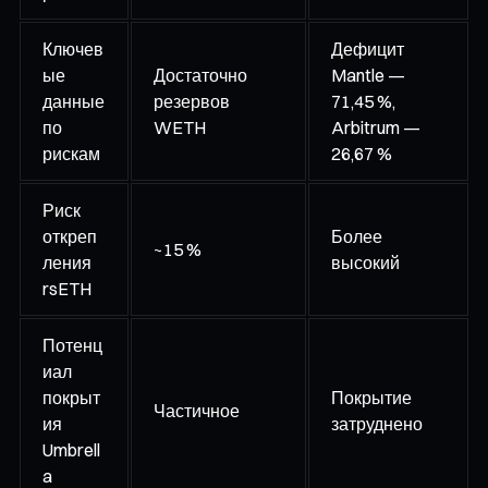
Ключев
Дефицит
ые
Достаточно
Mantle —
данные
резервов
71,45 %,
по
WETH
Arbitrum —
рискам
26,67 %
Риск
откреп
Более
~15 %
ления
высокий
rsETH
Потенц
иал
покрыт
Покрытие
Частичное
ия
затруднено
Umbrell
a