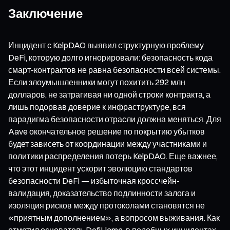
Заключение
Инцидент с KelpDAO выявил структурную проблему
DeFi, которую долго игнорировали: безопасность кода
смарт-контрактов не равна безопасности всей системы.
Если злоумышленники могут похитить 292 млн
долларов, не затрагивая ни одной строки контракта, а
лишь подорвав доверие к инфраструктуре, вся
парадигма безопасности отрасли должна меняться. Для
Aave окончательное решение по покрытию убытков
будет зависеть от координации между участниками и
политики распределения потерь KelpDAO. Еще важнее,
что этот инцидент ускорит эволюцию стандартов
безопасности DeFi — избыточная кроссчейн-
валидация, доказательство подлинности залога и
изоляция рисков между протоколами становятся не
«приятным дополнением», а вопросом выживания. Как
отметил основатель DefiLlama, в подобных инцидентах