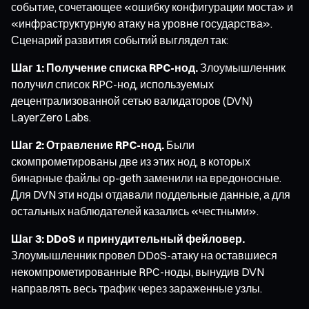
событие, сочетающее «ошибку конфигурации моста» и
«инфраструктурную атаку на уровне государства».
Сценарий развития событий выглядел так:
Шаг 1: Получение списка RPC-нод.
Злоумышленник
получил список RPC-нод, используемых
децентрализованной сетью валидаторов (DVN)
LayerZero Labs.
Шаг 2: Отравление RPC-нод.
Были
скомпрометированы две из этих нод, в которых
бинарные файлы op-geth заменили на вредоносные.
Для DVN эти ноды отдавали поддельные данные, а для
остальных наблюдателей казались «честными».
Шаг 3: DDoS и принудительный фейловер.
Злоумышленник провел DDoS-атаку на оставшиеся
некомпрометированные RPC-ноды, вынудив DVN
направлять весь трафик через зараженные узлы.