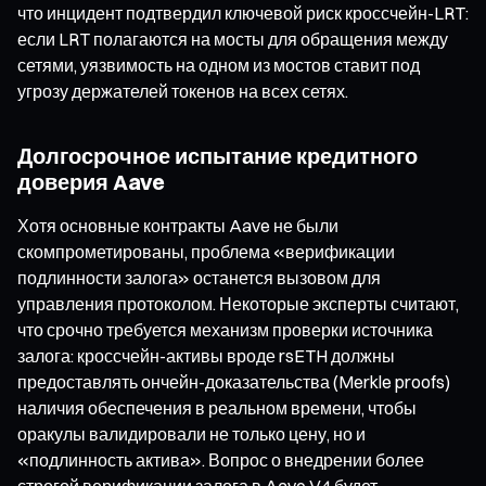
что инцидент подтвердил ключевой риск кроссчейн-LRT:
если LRT полагаются на мосты для обращения между
сетями, уязвимость на одном из мостов ставит под
угрозу держателей токенов на всех сетях.
Долгосрочное испытание кредитного
доверия Aave
Хотя основные контракты Aave не были
скомпрометированы, проблема «верификации
подлинности залога» останется вызовом для
управления протоколом. Некоторые эксперты считают,
что срочно требуется механизм проверки источника
залога: кроссчейн-активы вроде rsETH должны
предоставлять ончейн-доказательства (Merkle proofs)
наличия обеспечения в реальном времени, чтобы
оракулы валидировали не только цену, но и
«подлинность актива». Вопрос о внедрении более
строгой верификации залога в Aave V4 будет