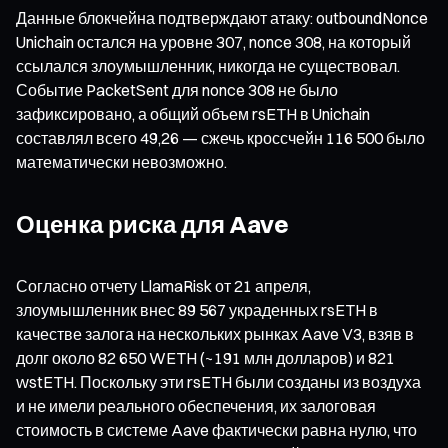
Данные блокчейна подтверждают атаку: outboundNonce
Unichain остался на уровне 307, nonce 308, на который
ссылался злоумышленник, никогда не существовал.
Событие PacketSent для nonce 308 не было
зафиксировано, а общий объем rsETH в Unichain
составлял всего 49,26 — сжечь кроссчейн 116 500 было
математически невозможно.
Оценка риска для Aave
Согласно отчету LlamaRisk от 21 апреля,
злоумышленник внес 89 567 украденных rsETH в
качестве залога на нескольких рынках Aave V3, взяв в
долг около 82 650 WETH (~191 млн долларов) и 821
wstETH. Поскольку эти rsETH были созданы из воздуха
и не имели реального обеспечения, их залоговая
стоимость в системе Aave фактически равна нулю, что