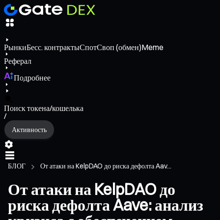
Рынки
Бесс. контракты
Спот
Своп (обмен)
Meme
Реферал
Подробнее
Поиск токена/кошелька
/
Активность
БЛОГ
От атаки на KelpDAO до риска дефолта Aav...
От атаки на KelpDAO до
риска дефолта Aave: анализ