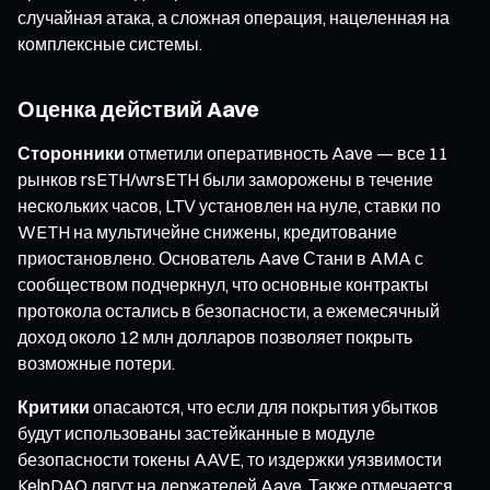
случайная атака, а сложная операция, нацеленная на
комплексные системы.
Оценка действий Aave
Сторонники
отметили оперативность Aave — все 11
рынков rsETH/wrsETH были заморожены в течение
нескольких часов, LTV установлен на нуле, ставки по
WETH на мультичейне снижены, кредитование
приостановлено. Основатель Aave Стани в AMA с
сообществом подчеркнул, что основные контракты
протокола остались в безопасности, а ежемесячный
доход около 12 млн долларов позволяет покрыть
возможные потери.
Критики
опасаются, что если для покрытия убытков
будут использованы застейканные в модуле
безопасности токены AAVE, то издержки уязвимости
KelpDAO лягут на держателей Aave. Также отмечается,