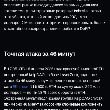
опасения рынка выходят далеко за рамки динамики
токена: смогут ли страховые резервы Umbrella покрыть
этот убыток, который может достичь 230,1 млн
долларов? Может ли этот кризис спровоцировать более
масштабное распространение проблем в DeFi?
Точная атака за 46 минут
В 17:35 UTC 18 апреля 2026 года кроссчейн-мост rsETH,
построенный KelpDAO на базе LayerZero, подвергся
атаке. За 46 минут злоумышленник вывел с основной
сети
Ethereum
116 500 rsETH на сумму около 292 млн
долларов — почти 18 % всего оборота rsETH.
Экстренная мультиподписьная группа KelpDAO спустя
примерно 46 минут заморозила ключевые компоненты
протокола, включая пул ликвидности LRT, контракты