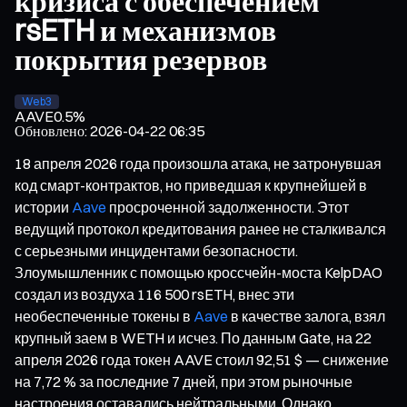
кризиса с обеспечением
rsETH и механизмов
покрытия резервов
Web3
AAVE
0.5%
Обновлено
:
2026-04-22 06:35
18 апреля 2026 года произошла атака, не затронувшая
код смарт-контрактов, но приведшая к крупнейшей в
истории
Aave
просроченной задолженности. Этот
ведущий протокол кредитования ранее не сталкивался
с серьезными инцидентами безопасности.
Злоумышленник с помощью кроссчейн-моста KelpDAO
создал из воздуха 116 500 rsETH, внес эти
необеспеченные токены в
Aave
в качестве залога, взял
крупный заем в WETH и исчез. По данным Gate, на 22
апреля 2026 года токен AAVE стоил 92,51 $ — снижение
на 7,72 % за последние 7 дней, при этом рыночные
настроения оставались нейтральными. Однако