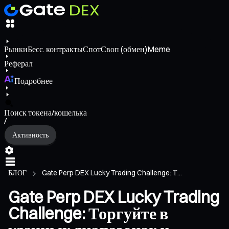
Рынки
Бесс. контракты
Спот
Своп (обмен)
Meme
Реферал
Подробнее
Поиск токена/кошелька
/
Активность
БЛОГ
Gate Perp DEX Lucky Trading Challenge: Т...
Gate Perp DEX Lucky Trading
Challenge: Торгуйте в