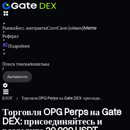
Рынки
Бесс. контракты
Спот
Своп (обмен)
Meme
Реферал
Подробнее
Поиск токена/кошелька
/
Активность
БЛОГ
Торговля OPG Perps на Gate DEX: присоеди...
Торговля OPG Perps на Gate
DEX: присоединяйтесь и