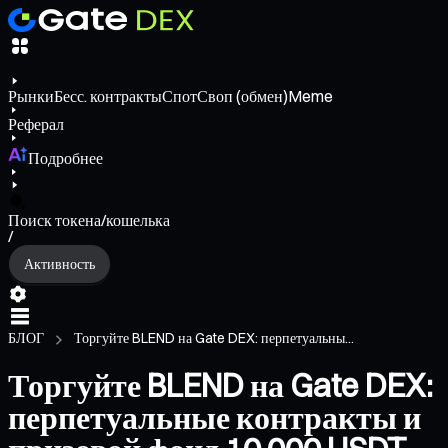
Рынки
Бесс. контракты
Спот
Своп (обмен)
Meme
Реферал
Подробнее
Поиск токена/кошелька
/
Активность
БЛОГ
Торгуйте BLEND на Gate DEX: перпетуальны...
Торгуйте BLEND на Gate DEX:
перпетуальные контракты и