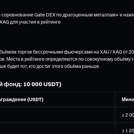
ое соревнование Gate DEX по драгоценным металлам» и на
XAG для участия в рейтинге
бъёмом торгов бессрочными фьючерсами на XAU / XAG от 20
в. Места в рейтинге определяются по совокупному объёму т
е будет тот, кто достиг этого объёма раньше.
 фонд: 10 000 USDT)
граждение (USDT)
Мини
≥ 2 0
≥ 1 2