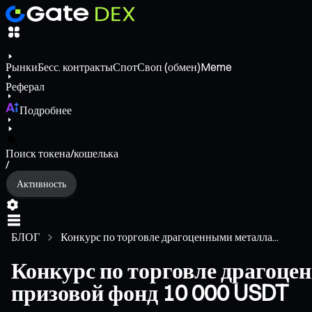
Рынки
Бесс. контракты
Спот
Своп (обмен)
Meme
Реферал
Подробнее
Поиск токена/кошелька
/
Активность
БЛОГ
Конкурс по торговле драгоценными металла...
Конкурс по торговле драгоце
призовой фонд 10 000 USDT