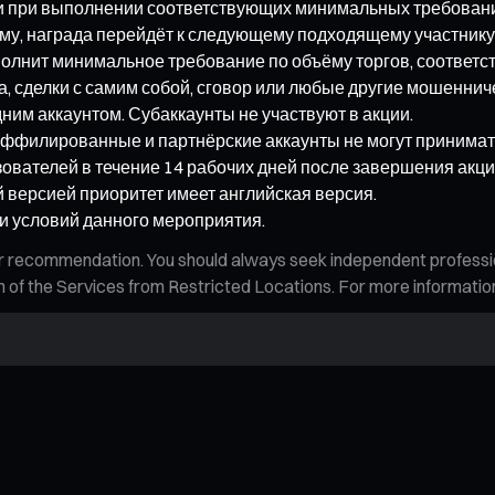
 и при выполнении соответствующих минимальных требовани
ёму, награда перейдёт к следующему подходящему участнику
ыполнит минимальное требование по объёму торгов, соответ
, сделки с самим собой, сговор или любые другие мошеннич
им аккаунтом. Субаккаунты не участвуют в акции.
ффилированные и партнёрские аккаунты не могут принимать
ователей в течение 14 рабочих дней после завершения акци
 версией приоритет имеет английская версия.
ки условий данного мероприятия.
n, or recommendation. You should always seek independent profess
tion of the Services from Restricted Locations. For more informati