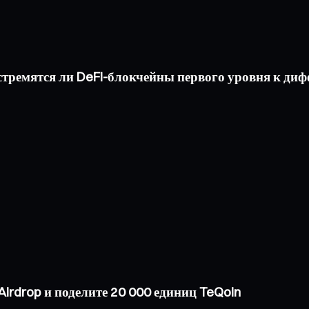
a: стремятся ли DeFi-блокчейны первого уровня к д
irdrop и поделите 20 000 единиц TeQoin