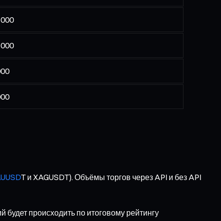
 000
 000
000
000
AUUSD
T и XAGUSDT). Объёмы торгов через API и без API
 будет происходить по итоговому рейтингу