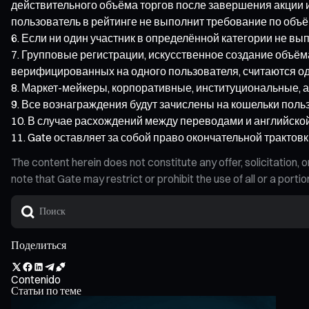
действительного объёма торгов после завершения акции
пользователь в рейтинге не выполнит требование по объ
Если ни один участник в определённой категории не в
Групповые регистрации, искусственное создание объёма
верифицированных на одного пользователя, считаются одн
Маркет-мейкеры, корпоративные, институциональные, а
Все вознаграждения будут зачислены на кошельки польз
В случае расхождений между переводами и английской
Gate оставляет за собой право окончательной трактов
The content herein does not constitute any offer, solicitatio
note that Gate may restrict or prohibit the use of all or a por
Поделиться
Contenido
Статьи по теме