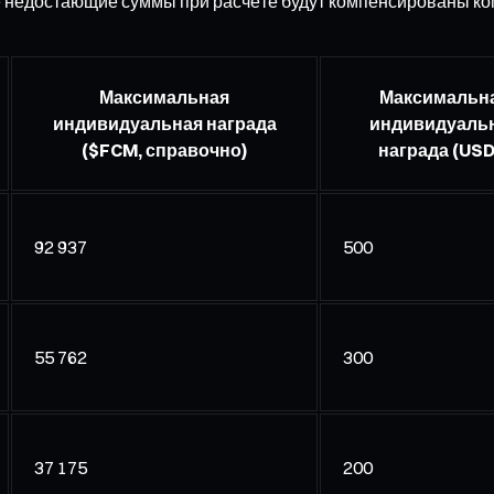
е недостающие суммы при расчёте будут компенсированы ко
Максимальная
Максимальн
индивидуальная награда
индивидуаль
($FCM, справочно)
награда (USD
92 937
500
55 762
300
37 175
200