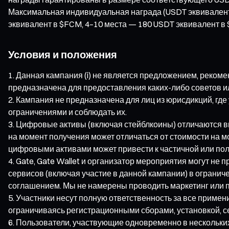
Максимальная индивидуальная награда (USDT эквивалент 
эквивалент в $FCM, 4–10 места — 180 USDT эквивалент в
Условия и положения
Данная кампания (i) не является предложением, рекоме
предназначена для предоставления каких-либо советов ил
Кампания не предназначена для лиц из юрисдикций, гд
ограничениями и соблюдать их.
Цифровые активы (включая стейблкоины) отличаются вы
на момент получения может отличаться от стоимости на м
цифровыми активами может привести к частичной или пол
Gate, Gate Wallet и организатор мероприятия могут не 
сервисов (включая участие в данной кампании) в ограни
соглашением. Мы не намерены проводить маркетинг или пр
Участники несут полную ответственность за все примен
ограничиваясь регистрационными сборами, установкой, с
Пользователи, участвующие одновременно в нескольких