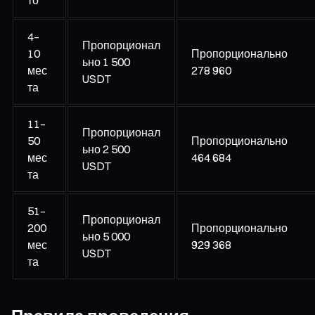
4–
Пропорционал
10
Пропорционально
ьно 1 500
мес
278 960
USDT
та
11–
Пропорционал
50
Пропорционально
ьно 2 500
мес
464 684
USDT
та
51–
Пропорционал
200
Пропорционально
ьно 5 000
мес
929 368
USDT
та