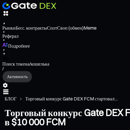
Рынки
Бесс. контракты
Спот
Своп (обмен)
Meme
Реферал
Подробнее
Поиск токена/кошелька
/
Активность
БЛОГ
Торговый конкурс Gate DEX FCM стартовал:...
Торговый конкурс Gate DEX F
в $10 000 FCM