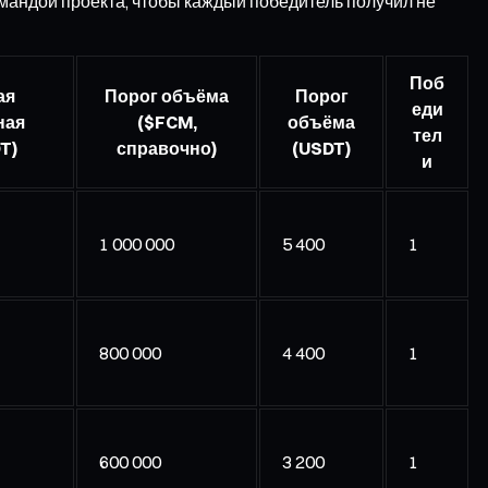
мандой проекта, чтобы каждый победитель получил не
Поб
ая
Порог объёма
Порог
еди
ная
($FCM,
объёма
тел
T)
справочно)
(USDT)
и
1 000 000
5 400
1
800 000
4 400
1
600 000
3 200
1