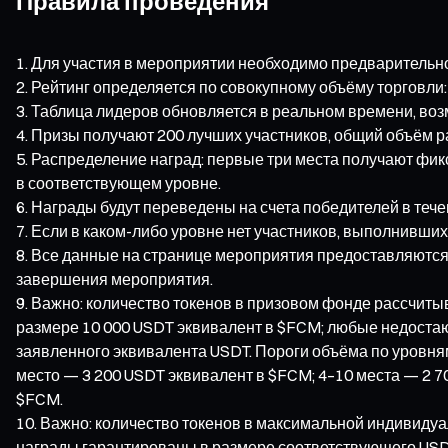
Правила проведения
Для участия в мероприятии необходимо предварительно
Рейтинг определяется по совокупному объёму торговли:
Таблица лидеров обновляется в реальном времени, во
Призы получают 200 лучших участников, общий объём р
Распределение наград: первые три места получают фи
в соответствующем уровне.
Награды будут переведены на счета победителей в теч
Если в каком-либо уровне нет участников, выполнивши
Все данные на странице мероприятия предоставляются
завершения мероприятия.
Важно: количество токенов в призовом фонде рассчиты
размере 10 000 USDT эквивалент в $FCM; любые недоста
заявленного эквивалента USDT. Пороги объёма по уровням
место — 3 200 USDT эквивалент в $FCM; 4–10 места — 2 7
$FCM.
Важно: количество токенов в максимальной индивидуа
награды гарантированы в размере соответствующего USD