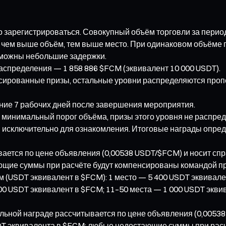
 зарегистрироваться. Совокупный объём торговли за перио
 чем выше объём, тем выше место. При одинаковом объёме п
зможны небольшие задержки.
аспределения — 1 858 886 $FCM (эквивалент 10 000 USDT).
ксированные призы, остальные уровни распределяются проп
ение 7 рабочих дней после завершения мероприятия.
х минимальный порог объёма, призы этого уровня не распр
 исключительно для ознакомления. Итоговые награды опр
вается по цене объявления (0,00538 USDT/$FCM) и носит сп
ющие суммы при расчёте будут компенсированы командой пр
 (USDT эквивалент в $FCM): 1 место — 5 400 USDT эквивален
00 USDT эквивалент в $FCM; 11–50 места — 1 000 USDT экви
льной награде рассчитывается по цене объявления (0,00538
T эквивалента в $FCM; любые недостающие суммы при расч