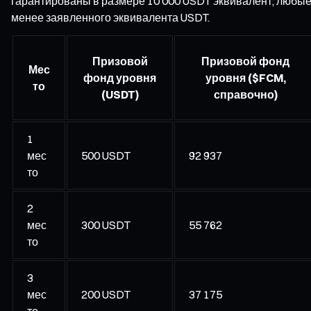
гарантированы в размере 10 000 USDT эквивалент; любы
менее заявленного эквивалента USDT.
Призовой
Призовой фонд
Мес
фонд уровня
уровня ($FCM,
то
(USDT)
справочно)
1
мес
500 USDT
92 937
то
2
мес
300 USDT
55 762
то
3
мес
200 USDT
37 175
то