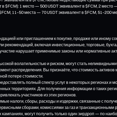
в $FCM): 1 место — 500 USDT эквивалент в $FCM, 2 место 
 $FCM, 11–50 места — 70 USDT эквивалент в $FCM, 51–200 м
ндацией или приглашением к покупке, продаже или иному со
и рекомендаций, включая инвестиционные, торговые, бухгал
е участие нарушает применимые законы или нормативные акт
сокой волатильностью и риском, могут стать неликвидными 
омент распределения. Вы признаёте, что стоимость активов
ной потере стоимости.
предоставлять полный спектр услуг в некоторых регионах и 
ченных территориях. Для получения информации о таких рег
ивлекать участников из этих регионов.
имые налоги, сборы, расходы и издержки, связанные с получ
ервисными сборами, комиссиями за газ и транзакционными 
 кампаниях, могут получить только один эирдроп — по наи