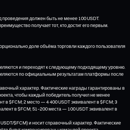
д проведения должен быть не менее 100 USDT.
реимущество получает тот, кто достиг его первым.
орционально доле объёма торговли каждого пользователя
еделяются и переходят к следующему подходящему уровню.
еделяются по официальным результатам платформы после
равочный характер. Фактические награды гарантированы в
оекта, чтобы каждый победитель получил не менее
т в $FCM; 2 место — 4 400 USDT эквивалент в $FCM; 3
валент в $FCM; 51–200 места — 100 USDT эквивалент в
 USDT/$FCM) и носит справочный характер. Фактические
ёте будут компенсированы командой проекта.