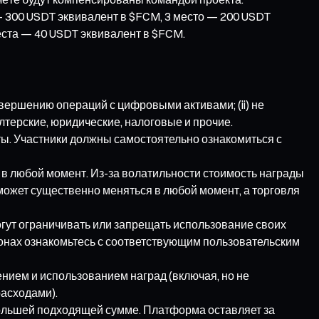
— 300 USDT эквивалент в $FCM, 3 место — 200 USDT
еста — 40 USDT эквивалент в $FCM.
вершению операций с цифровыми активами; (ii) не
терские, юридические, налоговые и прочие.
ы. Участники должны самостоятельно ознакомиться с
в любой момент. Из-за волатильности стоимость награды
 может существенно меняться в любой момент, а торговля
могут ограничивать или запрещать использование своих
ионах ознакомьтесь с соответствующим пользовательским
ением и использованием наград (включая, но не
расходами).
большей подходящей сумме. Платформа оставляет за