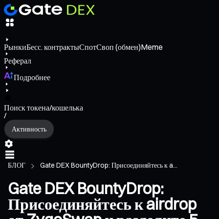
Рынки
Бесс. контракты
Спот
Своп (обмен)
Meme
Реферал
Подробнее
Поиск токена/кошелька
/
Активность
БЛОГ
Gate DEX BountyDrop: Присоединяйтесь к a...
Gate DEX BountyDrop:
Присоединяйтесь к airdrop