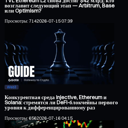
TVL Ethereum L2 снова достиг $42 млрд: кто
возглавит следующий этап — Arbitrum, Base
или Optimism?
Просмотры
:
714
2026-07-15 07:39
Web3
Конкурентная среда Injective, Ethereum и
Solana: стремятся ли DeFi-блокчейны первого
уровня к дифференцированному раз
Просмотры
:
656
2026-07-16 04:15