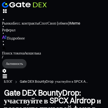
Рынки
Бесс. контракты
Спот
Своп (обмен)
Meme
Реферал
Подробнее
Поиск токена/кошелька
/
Активность
БЛОГ
Gate DEX BountyDrop: участвуйте в SPCX A...
Gate DEX BountyDrop:
участвуйте в SPCX Airdrop и