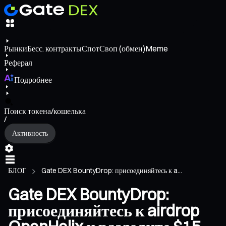
Рынки
Бесс. контракты
Спот
Своп (обмен)
Meme
Реферал
Подробнее
Поиск токена/кошелька
/
Активность
БЛОГ
Gate DEX BountyDrop: присоединяйтесь к a...
Gate DEX BountyDrop:
присоединяйтесь к airdrop