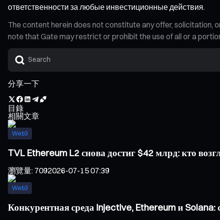
ответственности за любые инвестиционные действия.
The content herein does not constitute any offer, solicitatio
note that Gate may restrict or prohibit the use of all or a por
分享一下
目錄
相關文章
Web3
TVL Ethereum L2 снова достиг $42 млрд: кто воз
瀏覽量
:
709
2026-07-15 07:39
Web3
Конкурентная среда Injective, Ethereum и Solan