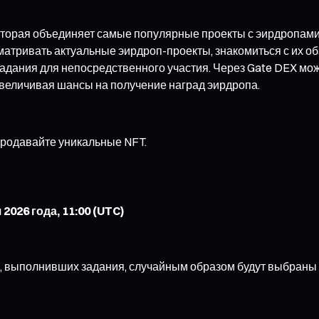
оторая объединяет самые популярные проекты с эирдропами
атривать актуальные эирдроп-проекты, знакомиться с их об
задания для непосредственного участия. Через Gate DEX мо
величивая шансы на получение наград эирдропа.
 продавайте уникальные NFT.
2026 года, 11:00 (UTC)
, выполнивших задания, случайным образом будут выбраны 3