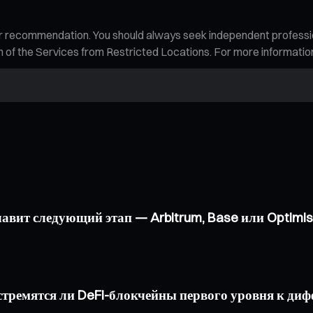
n, or recommendation. You should always seek independent profess
tion of the Services from Restricted Locations. For more informati
главит следующий этап — Arbitrum, Base или Optimi
a: стремятся ли DeFi-блокчейны первого уровня к д