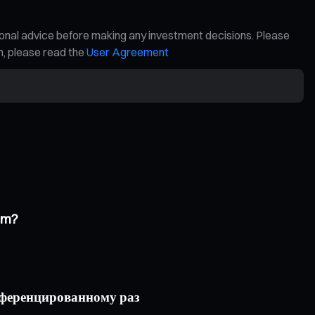
ional advice before making any investment decisions. Please
on, please read the
User Agreement
sm?
ифференцированному раз