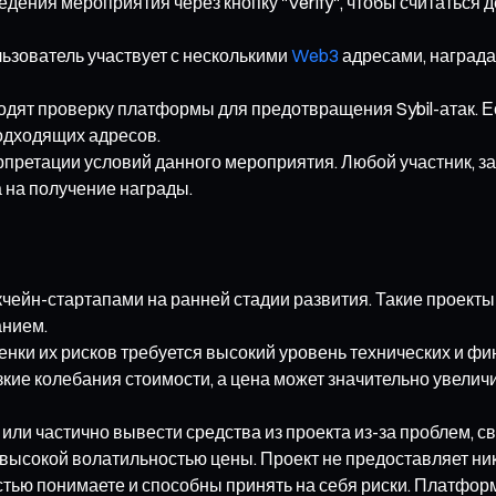
ения мероприятия через кнопку "Verify", чтобы считаться 
льзователь участвует с несколькими
Web3
адресами, награда 
одят проверку платформы для предотвращения Sybil-атак. Ес
одходящих адресов.
ерпретации условий данного мероприятия. Любой участник, 
 на получение награды.
чейн-стартапами на ранней стадии развития. Такие проекты 
анием.
нки их рисков требуется высокий уровень технических и фи
езкие колебания стоимости, а цена может значительно увели
или частично вывести средства из проекта из-за проблем, 
высокой волатильностью цены. Проект не предоставляет ник
стью понимаете и способны принять на себя риски. Платформ