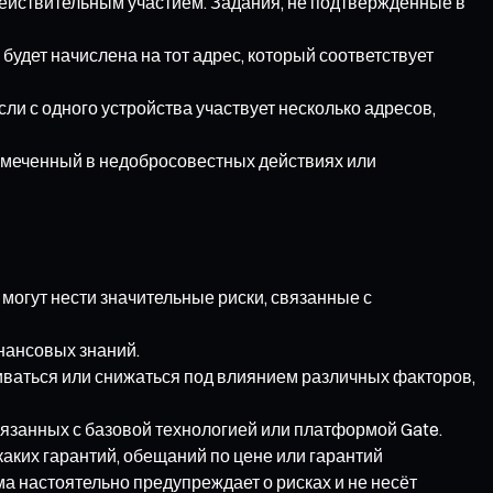
действительным участием. Задания, не подтверждённые в
будет начислена на тот адрес, который соответствует
ли с одного устройства участвует несколько адресов,
замеченный в недобросовестных действиях или
могут нести значительные риски, связанные с
нансовых знаний.
чиваться или снижаться под влиянием различных факторов,
связанных с базовой технологией или платформой Gate.
аких гарантий, обещаний по цене или гарантий
а настоятельно предупреждает о рисках и не несёт