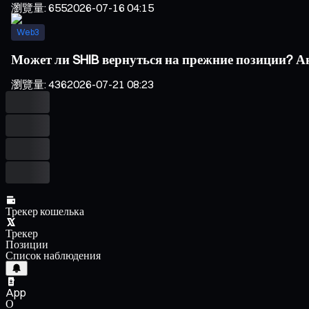
瀏覽量
:
655
2026-07-16 04:15
Web3
Может ли SHIB вернуться на прежние позиции? Ан
瀏覽量
:
436
2026-07-21 08:23
Трекер кошелька
Трекер
Позиции
Список наблюдения
App
О