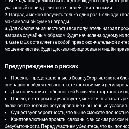
Все задания должны быть подтверждены в период провед
указанный период, считаются недействительными.
Награды можно получить только один раз. Если один по
максимальной сумме награды.
Для обеспечения честности все получатели наград прох
награда случайным образом будет начислена одному из п
Gate DEX оставляет за собой право окончательной инт
мошенничестве, будет дисквалифицирован и лишён права
Предупреждение о рисках
Проекты, представленные в BountyDrop, являются блок
операционной деятельностью, технологиями и регулиров
Для понимания особенностей блокчейн-стартапов и оце
Проект, в котором вы участвуете, может испытывать р
включая технологии, регулирование и рыночные условия.
Существует вероятность, что вы не сможете полностью 
Криптовалютные проекты связаны с высоким риском и 
безубыточности. Перед участием убедитесь, что вы полно