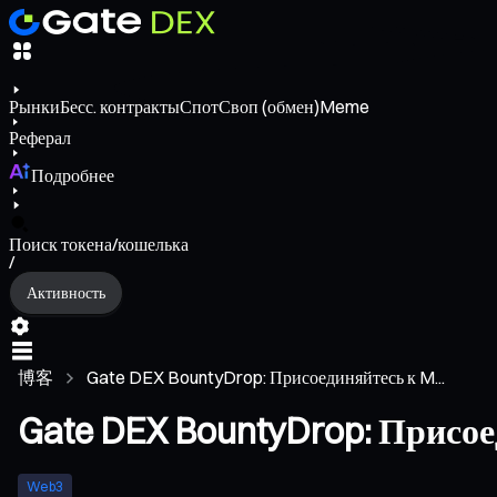
Рынки
Бесс. контракты
Спот
Своп (обмен)
Meme
Реферал
Подробнее
Поиск токена/кошелька
/
Активность
博客
Gate DEX BountyDrop: Присоединяйтесь к M...
Gate DEX BountyDrop: Присоед
Web3