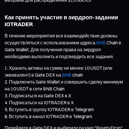
Как принять участие в эирдроп-задании
IOTRADER
В течение мероприятия все взаимодействия должны
осуществляться с использованием адреса
BNB
Chain в
Gate Wallet. Для получения права на эирдроп
необходимо выполнить и подтвердить все задания.
Хранить активы на сумму не менее 10 USDT (или
эквивалент) в Gate DEX на
BNB
chain
Подключить Gate Wallet и совершить сделку минимум
на 10 USDT в сети BNB Chain
Подписаться на Gate DEX в X
Подписаться на IOTRADER в X
Вступить в группу IOTRADER в Telegram
Вступить в канал IOTRADER в Telegram
Перейдите в Gate DEX и выберите раздел "BountyDrop"