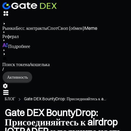
Рынки
Бесс. контракты
Спот
Своп (обмен)
Meme
Реферал
Подробнее
Поиск токена/кошелька
/
Активность
БЛОГ
Gate DEX BountyDrop: Присоединяйтесь к a...
Gate DEX BountyDrop:
Присоединяйтесь к airdrop